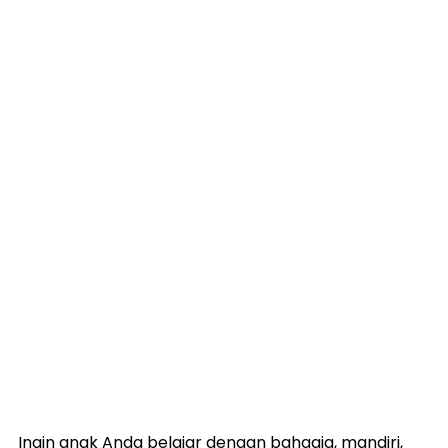
📢 Ayo Bergabung!
Ingin anak Anda belajar dengan bahagia, mandiri, 