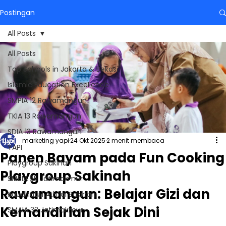
Postingan
All Posts
All Posts
Top Schools in Jakarta & Bekasi
Islamic Education Excellence
SMPIA 12 Rawamangun
TKIA 13 Rawamangun
SDIA 13 Rawamangun
marketing yapi
24 Okt 2025
2 menit membaca
YAPI
Panen Bayam pada Fun Cooking
Playgroup Sakinah
Playgroup Sakinah
SMPIA 55 Jatimakmur
Rawamangun: Belajar Gizi dan
Raudhatul Athfal Sakinah
Kemandirian Sejak Dini
SMAIA 33 Jatimakmur