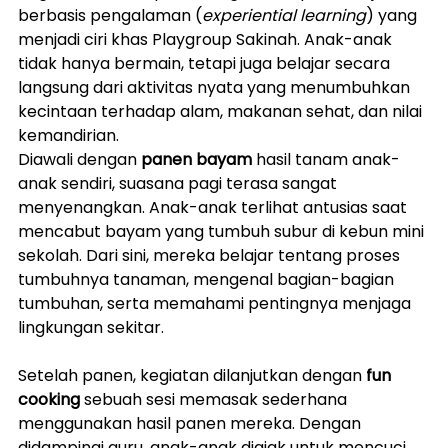
berbasis pengalaman (
experiential learning
) yang 
menjadi ciri khas Playgroup Sakinah. Anak-anak 
tidak hanya bermain, tetapi juga belajar secara 
langsung dari aktivitas nyata yang menumbuhkan 
kecintaan terhadap alam, makanan sehat, dan nilai 
kemandirian.
Diawali dengan 
panen bayam
 hasil tanam anak-
anak sendiri, suasana pagi terasa sangat 
menyenangkan. Anak-anak terlihat antusias saat 
mencabut bayam yang tumbuh subur di kebun mini 
sekolah. Dari sini, mereka belajar tentang proses 
tumbuhnya tanaman, mengenal bagian-bagian 
tumbuhan, serta memahami pentingnya menjaga 
lingkungan sekitar.
Setelah panen, kegiatan dilanjutkan dengan 
fun 
cooking
 sebuah sesi memasak sederhana 
menggunakan hasil panen mereka. Dengan 
didampingi guru, anak-anak diajak untuk mencuci, 