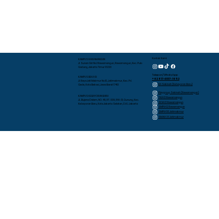
Kontak Kami
KAMPUS RAWAMANGUN
Jl. Sunan Giri No.1 Rawamangun, Rawamangun, Kec. Pulo
Gadung, Jakarta Timur 13220
Telepon/WhatsApp
KAMPUS BEKASI
+62 817-0337-1952
Jl. Raya Jati Makmur No.10, Jatimakmur, Kec. Pd.
RA Sakinah (Kebayoran Baru)
Gede, Kota Bekasi, Jawa Barat 17413
Playgroup Sakinah (Rawamangun)
KAMPUS KEBAYORAN BARU
TKIA 13 Rawamangun
JL. Bujana Dalam, NO. 48, RT. 009, RW. 01, Gunung, Kec.
SDIA 13 Rawamangun
Kebayoran Baru, Kota Jakarta Selatan, D.K.I. Jakarta
SMPIA 12 Rawamangun
SMPIA 55 Jatimakmur
SMAIA 33 Jatimakmur