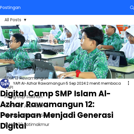
Postingan
All Posts
All Posts
Top Schools in Jakarta & Bekasi
Islamic Education Excellence
SMPIA 12 Rawamangun
TKIA 13 Rawamangun
SDIA 13 Rawamangun
YAPI Al-Azhar Rawamangun
5 Sep 2024
2 menit membaca
YAPI
Digital Camp SMP Islam Al-
Playgroup Sakinah
Azhar Rawamangun 12:
SMPIA 55 Jatimakmur
Persiapan Menjadi Generasi
Raudhatul Athfal Sakinah
Digital
SMAIA 33 Jatimakmur