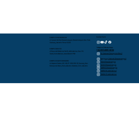
Kontak Kami
KAMPUS RAWAMANGUN
Jl. Sunan Giri No.1 Rawamangun, Rawamangun, Kec. Pulo
Gadung, Jakarta Timur 13220
Telepon/WhatsApp
KAMPUS BEKASI
+62 817-0337-1952
Jl. Raya Jati Makmur No.10, Jatimakmur, Kec. Pd.
RA Sakinah (Kebayoran Baru)
Gede, Kota Bekasi, Jawa Barat 17413
Playgroup Sakinah (Rawamangun)
KAMPUS KEBAYORAN BARU
TKIA 13 Rawamangun
JL. Bujana Dalam, NO. 48, RT. 009, RW. 01, Gunung, Kec.
SDIA 13 Rawamangun
Kebayoran Baru, Kota Jakarta Selatan, D.K.I. Jakarta
SMPIA 12 Rawamangun
SMPIA 55 Jatimakmur
SMAIA 33 Jatimakmur