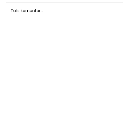
Tulis komentar...
Merayakan Kemerdekaan dengan
Penuh Keceriaan: Menggali Makna
di Balik Lomba Kemerdekaan