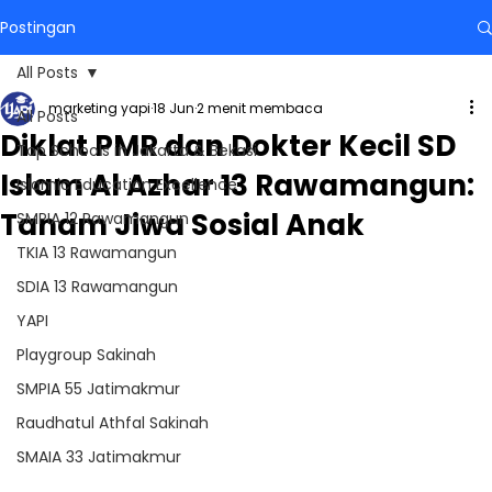
Postingan
All Posts
marketing yapi
18 Jun
2 menit membaca
All Posts
Diklat PMR dan Dokter Kecil SD
Top Schools in Jakarta & Bekasi
Islam Al Azhar 13 Rawamangun:
Islamic Education Excellence
Tanam Jiwa Sosial Anak
SMPIA 12 Rawamangun
TKIA 13 Rawamangun
SDIA 13 Rawamangun
YAPI
Playgroup Sakinah
SMPIA 55 Jatimakmur
Raudhatul Athfal Sakinah
SMAIA 33 Jatimakmur