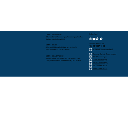
Kontak Kami
KAMPUS RAWAMANGUN
Jl. Sunan Giri No.1 Rawamangun, Rawamangun, Kec. Pulo
Gadung, Jakarta Timur 13220
Telepon/WhatsApp
KAMPUS BEKASI
+62 817-0337-1952
Jl. Raya Jati Makmur No.10, Jatimakmur, Kec. Pd.
RA Sakinah (Kebayoran Baru)
Gede, Kota Bekasi, Jawa Barat 17413
Playgroup Sakinah (Rawamangun)
KAMPUS KEBAYORAN BARU
TKIA 13 Rawamangun
JL. Bujana Dalam, NO. 48, RT. 009, RW. 01, Gunung, Kec.
SDIA 13 Rawamangun
Kebayoran Baru, Kota Jakarta Selatan, D.K.I. Jakarta
SMPIA 12 Rawamangun
SMPIA 55 Jatimakmur
SMAIA 33 Jatimakmur