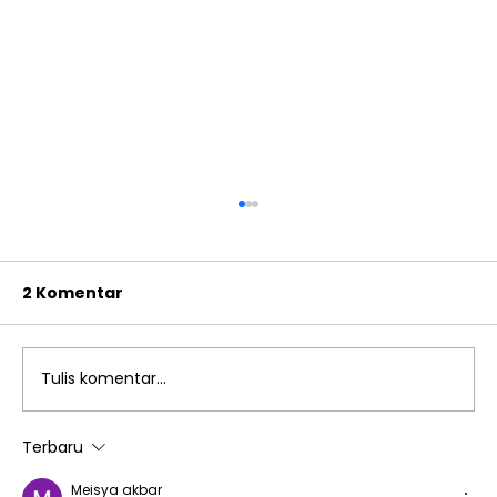
2 Komentar
Tulis komentar...
Terbaru
Cambridge Progression Test SD
Meisya akbar
Islam Al Azhar 13 Rawamangun: