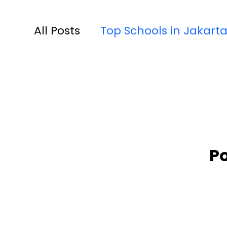
All Posts
Top Schools in Jakarta
TKIA 13 Rawamangun
SDIA
Raudhatul Athfal Sakinah
S
P