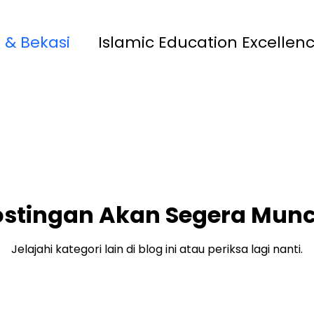
 & Bekasi
Islamic Education Excellen
 13 Rawamangun
YAPI
Playgroup S
MAIA 33 Jatimakmur
ostingan Akan Segera Munc
Jelajahi kategori lain di blog ini atau periksa lagi nanti.