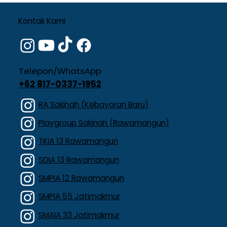
Kontak Kami
Telepon/WhatsApp
+62 817-0337-1952
RA Sakinah (Kebayoran Baru)
Playgroup Sakinah (Rawamangun)
TKIA 13 Rawamangun
SDIA 13 Rawamangun
SMPIA 12 Rawamangun
SMPIA 55 Jatimakmur
SMAIA 33 Jatimakmur