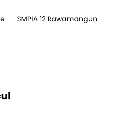
ce
SMPIA 12 Rawamangun
akinah
SMPIA 55 Jatimakmur
ul