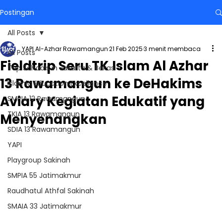
Postingan
All Posts
YAPI Al-Azhar Rawamangun
21 Feb 2025
3 menit membaca
All Posts
Fieldtrip Seru TK Islam Al Azhar
Top Schools in Jakarta & Bekasi
13 Rawamangun ke DeHakims
Islamic Education Excellence
Aviary Kegiatan Edukatif yang
SMPIA 12 Rawamangun
TKIA 13 Rawamangun
Menyenangkan
SDIA 13 Rawamangun
YAPI
Playgroup Sakinah
SMPIA 55 Jatimakmur
Raudhatul Athfal Sakinah
SMAIA 33 Jatimakmur