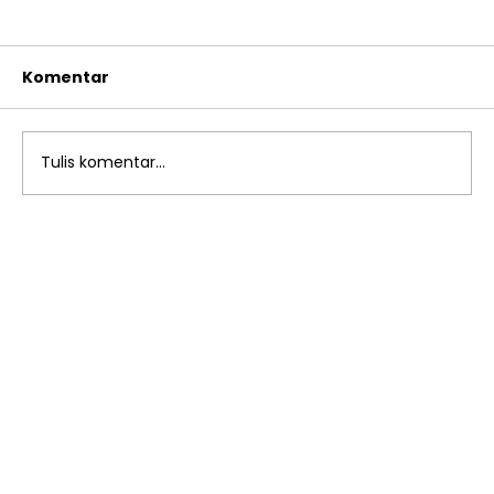
Komentar
Tulis komentar...
Pembinaan dan Penguatan
Pengurus Jamiyyah: Meningkatkan
Kolaborasi dan Sinergi