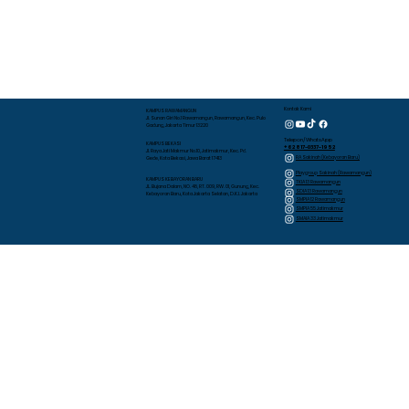
Kontak Kami
KAMPUS RAWAMANGUN
Jl. Sunan Giri No.1 Rawamangun, Rawamangun, Kec. Pulo
Gadung, Jakarta Timur 13220
Telepon/WhatsApp
KAMPUS BEKASI
+62 817-0337-1952
Jl. Raya Jati Makmur No.10, Jatimakmur, Kec. Pd.
RA Sakinah (Kebayoran Baru)
Gede, Kota Bekasi, Jawa Barat 17413
Playgroup Sakinah (Rawamangun)
KAMPUS KEBAYORAN BARU
TKIA 13 Rawamangun
JL. Bujana Dalam, NO. 48, RT. 009, RW. 01, Gunung, Kec.
SDIA 13 Rawamangun
Kebayoran Baru, Kota Jakarta Selatan, D.K.I. Jakarta
SMPIA 12 Rawamangun
SMPIA 55 Jatimakmur
SMAIA 33 Jatimakmur