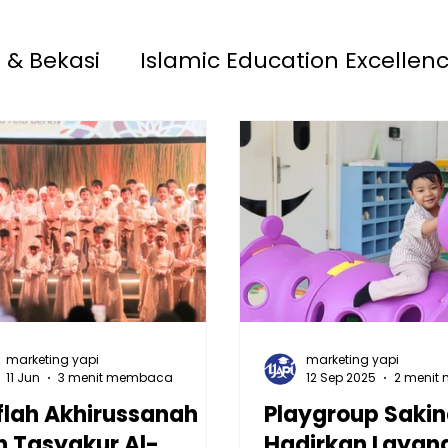
 & Bekasi
Islamic Education Excellen
 13 Rawamangun
YAPI
Playgroup S
MAIA 33 Jatimakmur
marketing yapi
marketing yapi
11 Jun
3 menit membaca
12 Sep 2025
2 menit
flah Akhirussanah
Playgroup Saki
n Tasyakur Al-
Hadirkan Layan