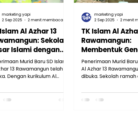
marketing yapi
marketing yapi
2 Sep 2025
2 menit membaca
2 Sep 2025
2 menit
Islam Al Azhar 13
TK Islam Al Azha
wamangun: Sekolah
Rawamangun:
sar Islami dengan
Membentuk Gen
rikulum Global dan
Cerdas, Beradab
rimaan Murid Baru SD Islam
Penerimaan Murid Baru
rbasis Adab
Peduli Lingkung
zhar 13 Rawamangun telah
Al Azhar 13 Rawamangu
ka. Dengan kurikulum Al
dibuka. Sekolah ramah
r, Nasional, dan Cambridge,
dengan kurikulum adab,
lah ini menghadirkan
Green School, serta fasi
idikan islami modern,
lengkap untuk memben
ulan, serta fasilitas lengkap
yang cerdas, berakhlak
k mencetak generasi
dan peduli lingkungan.
khlak mulia dan berprestasi.