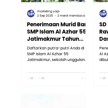
marketing yapi
2 Sep 2025
2 menit membaca
Penerimaan Murid Baru
SD 
SMP Islam Al Azhar 55
Ra
Jatimakmur Tahun
Da
Ajaran Terbaru
Ku
Daftarkan putra-putri Anda di
Pene
Be
SMP Islam Al Azhar 55
Al A
Jatimakmur, sekolah unggulan
dibu
berwawasan global dengan
Azha
fasilitas lengkap dan kurikulum
seko
berbasis adab, iman, dan
pend
teknologi. Baca info lengkap PMB
ungg
di sini!
untu
bera