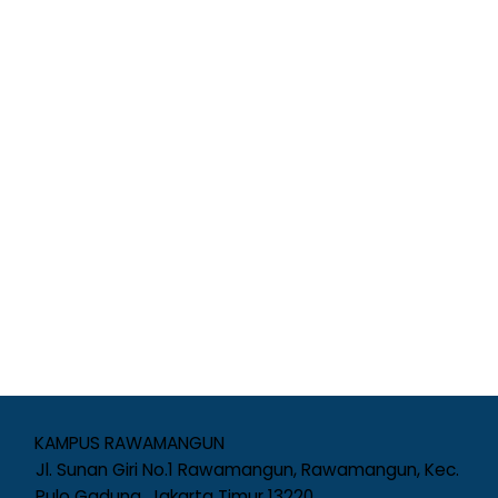
KAMPUS RAWAMANGUN
Jl. Sunan Giri No.1 Rawamangun, Rawamangun, Kec.
Pulo Gadung, Jakarta Timur 13220