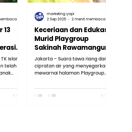
marketing yapi
 membaca
2 Sep 2025
2 menit membaca
r 13
Keceriaan dan Edukasi
Murid Playgroup
erasi
Sakinah Rawamangun
, dan
 TK Islam
Jakarta – Suara tawa riang dan
an
n telah
cipratan air yang menyegarkan
 anak
mewarnai halaman Playgroup
 Islamic
Sakinah Rawamangun pada
litas
kegiatan seru bertajuk...
tuk anak
 mulia,