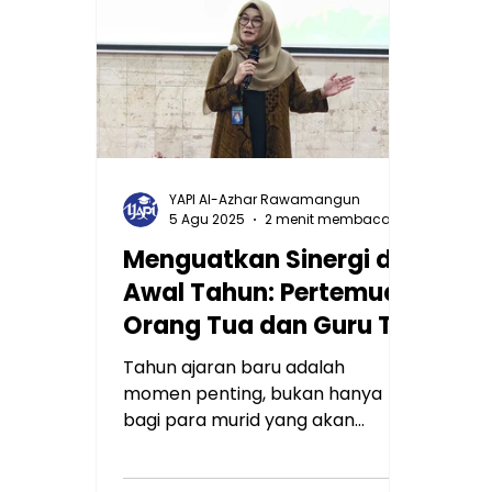
YAPI Al-Azhar Rawamangun
5 Agu 2025
2 menit membaca
Menguatkan Sinergi di
Awal Tahun: Pertemuan
Orang Tua dan Guru TK
Islam Al Azhar 13
Tahun ajaran baru adalah
Rawamangun Tahun
momen penting, bukan hanya
Ajaran 2025/2026
bagi para murid yang akan
memulai petualangan belajar
mereka, tetapi juga bagi para...