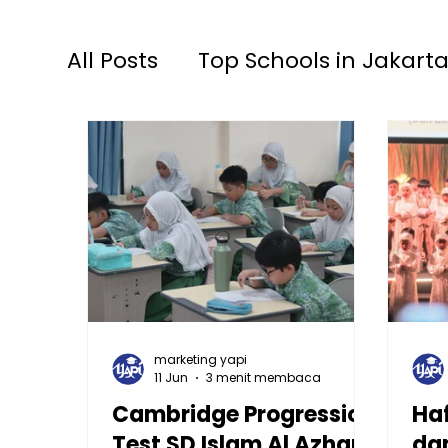
All Posts
Top Schools in Jakarta
TKIA 13 Rawamangun
SDIA
Raudhatul Athfal Sakinah
S
marketing yapi
11 Jun
3 menit membaca
Cambridge Progression
Ha
Test SD Islam Al Azhar
da