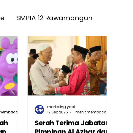
ce
SMPIA 12 Rawamangun
akinah
SMPIA 55 Jatimakmur
marketing yapi
 membaca
12 Sep 2025
1 menit membaca
nah
Serah Terima Jabatan
an
Pimpinan Al Azhar dan