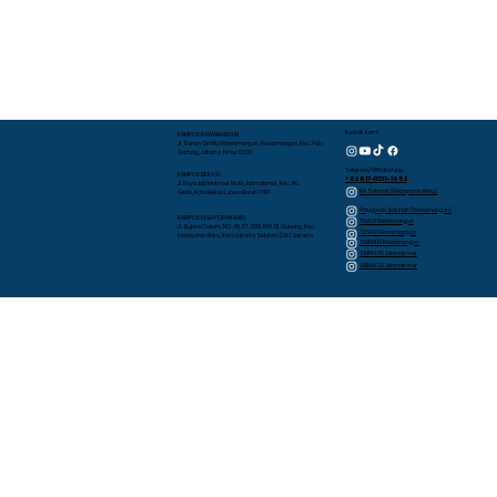
Kontak Kami
KAMPUS RAWAMANGUN
Jl. Sunan Giri No.1 Rawamangun, Rawamangun, Kec. Pulo
Gadung, Jakarta Timur 13220
Telepon/WhatsApp
KAMPUS BEKASI
+62 817-0337-1952
Jl. Raya Jati Makmur No.10, Jatimakmur, Kec. Pd.
RA Sakinah (Kebayoran Baru)
Gede, Kota Bekasi, Jawa Barat 17413
Playgroup Sakinah (Rawamangun)
KAMPUS KEBAYORAN BARU
TKIA 13 Rawamangun
JL. Bujana Dalam, NO. 48, RT. 009, RW. 01, Gunung, Kec.
SDIA 13 Rawamangun
Kebayoran Baru, Kota Jakarta Selatan, D.K.I. Jakarta
SMPIA 12 Rawamangun
SMPIA 55 Jatimakmur
SMAIA 33 Jatimakmur