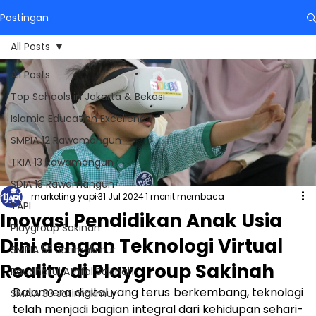
Postingan
All Posts
All Posts
Top Schools in Jakarta & Bekasi
Islamic Education Excellence
SMPIA 12 Rawamangun
TKIA 13 Rawamangun
SDIA 13 Rawamangun
marketing yapi
31 Jul 2024
1 menit membaca
YAPI
Inovasi Pendidikan Anak Usia
Playgroup Sakinah
Dini dengan Teknologi Virtual
SMPIA 55 Jatimakmur
Reality di Playgroup Sakinah
Raudhatul Athfal Sakinah
Dalam era digital yang terus berkembang, teknologi 
SMAIA 33 Jatimakmur
telah menjadi bagian integral dari kehidupan sehari-