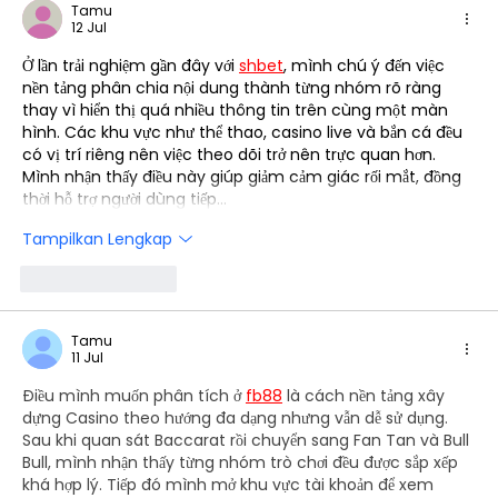
Tamu
12 Jul
Ở lần trải nghiệm gần đây với 
shbet
, mình chú ý đến việc 
nền tảng phân chia nội dung thành từng nhóm rõ ràng 
thay vì hiển thị quá nhiều thông tin trên cùng một màn 
hình. Các khu vực như thể thao, casino live và bắn cá đều 
có vị trí riêng nên việc theo dõi trở nên trực quan hơn. 
Mình nhận thấy điều này giúp giảm cảm giác rối mắt, đồng 
thời hỗ trợ người dùng tiếp…
Tampilkan Lengkap
Suka
Balas
Tamu
11 Jul
Điều mình muốn phân tích ở 
fb88
 là cách nền tảng xây 
dựng Casino theo hướng đa dạng nhưng vẫn dễ sử dụng. 
Sau khi quan sát Baccarat rồi chuyển sang Fan Tan và Bull 
Bull, mình nhận thấy từng nhóm trò chơi đều được sắp xếp 
khá hợp lý. Tiếp đó mình mở khu vực tài khoản để xem 