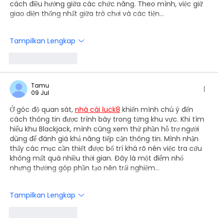
cách điều hướng giữa các chức năng. Theo mình, việc giữ 
giao diện thống nhất giữa trò chơi và các tiện…
Tampilkan Lengkap
Suka
Balas
Tamu
09 Jul
Ở góc độ quan sát, 
nhà cái luck8
 khiến mình chú ý đến 
cách thông tin được trình bày trong từng khu vực. Khi tìm 
hiểu khu Blackjack, mình cũng xem thử phần hỗ trợ người 
dùng để đánh giá khả năng tiếp cận thông tin. Mình nhận 
thấy các mục cần thiết được bố trí khá rõ nên việc tra cứu 
không mất quá nhiều thời gian. Đây là một điểm nhỏ 
nhưng thường góp phần tạo nên trải nghiệm…
Tampilkan Lengkap
Suka
Balas