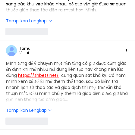
sang các khu vực khác nhau, bố cục vẫn giữ được sự quen 
thuộc giúp thao tác diễn ra mượt hơn. Mình…
Tampilkan Lengkap
Suka
Balas
Tamu
13 Jul
Mình từng để ý chuyện một nền tảng có giữ được cảm giác 
ổn định khi mở nhiều nội dung liên tục hay không nên lúc 
dùng 
https://shbetz.net/
  cũng quan sát khá kỹ. Có hôm 
mình xem xổ số rồi mở thêm thể thao, sau đó kiểm tra 
nhanh lịch sử thao tác và giao dịch thì mọi thứ vẫn khá 
thuận mắt. Điều mình chú ý thêm là giao diện được giữ khá 
gọn nên không tạo cảm giác…
Tampilkan Lengkap
Suka
Balas