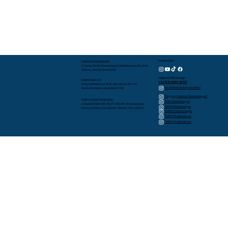
Kontak Kami
KAMPUS RAWAMANGUN
Jl. Sunan Giri No.1 Rawamangun, Rawamangun, Kec. Pulo
Gadung, Jakarta Timur 13220
Telepon/WhatsApp
KAMPUS BEKASI
+62 817-0337-1952
Jl. Raya Jati Makmur No.10, Jatimakmur, Kec. Pd.
RA Sakinah (Kebayoran Baru)
Gede, Kota Bekasi, Jawa Barat 17413
Playgroup Sakinah (Rawamangun)
KAMPUS KEBAYORAN BARU
TKIA 13 Rawamangun
JL. Bujana Dalam, NO. 48, RT. 009, RW. 01, Gunung, Kec.
SDIA 13 Rawamangun
Kebayoran Baru, Kota Jakarta Selatan, D.K.I. Jakarta
SMPIA 12 Rawamangun
SMPIA 55 Jatimakmur
SMAIA 33 Jatimakmur