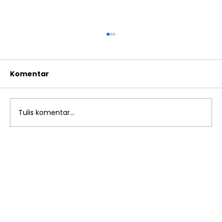
Komentar
Tulis komentar...
Digital Camp SMP Islam Al-Azhar
Rawamangun 12: Persiapan
Menjadi Generasi Digital