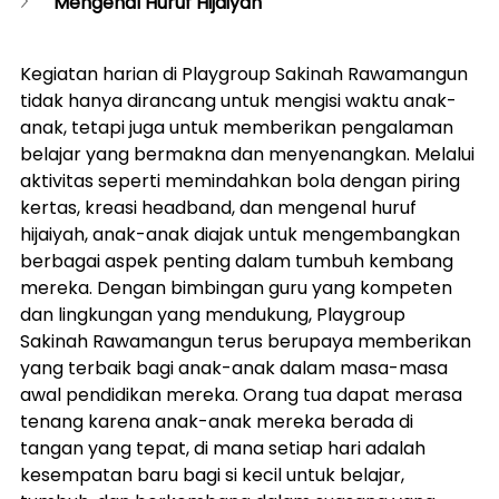
Mengenal Huruf Hijaiyah
Kegiatan harian di Playgroup Sakinah Rawamangun 
tidak hanya dirancang untuk mengisi waktu anak-
anak, tetapi juga untuk memberikan pengalaman 
belajar yang bermakna dan menyenangkan. Melalui 
aktivitas seperti memindahkan bola dengan piring 
kertas, kreasi headband, dan mengenal huruf 
hijaiyah, anak-anak diajak untuk mengembangkan 
berbagai aspek penting dalam tumbuh kembang 
mereka. Dengan bimbingan guru yang kompeten 
dan lingkungan yang mendukung, Playgroup 
Sakinah Rawamangun terus berupaya memberikan 
yang terbaik bagi anak-anak dalam masa-masa 
awal pendidikan mereka. Orang tua dapat merasa 
tenang karena anak-anak mereka berada di 
tangan yang tepat, di mana setiap hari adalah 
kesempatan baru bagi si kecil untuk belajar, 