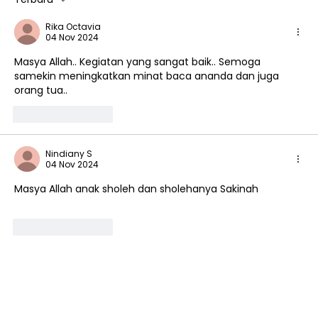
Serunya Belajar Bareng Guru Tamu
Rika Octavia
di Playgroup Sakinah
04 Nov 2024
Rawamangun
Masya Allah.. Kegiatan yang sangat baik.. Semoga 
samekin meningkatkan minat baca ananda dan juga 
orang tua..
Suka
Balas
Nindiany S
04 Nov 2024
Masya Allah anak sholeh dan sholehanya Sakinah
Suka
Balas