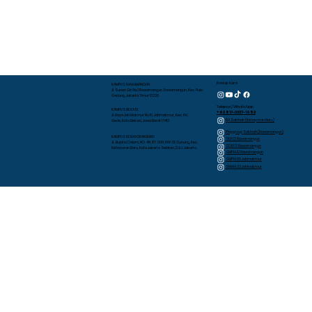
Kontak Kami
KAMPUS RAWAMANGUN
Jl. Sunan Giri No.1 Rawamangun, Rawamangun, Kec. Pulo
Gadung, Jakarta Timur 13220
Telepon/WhatsApp
KAMPUS BEKASI
+62 817-0337-1952
Jl. Raya Jati Makmur No.10, Jatimakmur, Kec. Pd.
RA Sakinah (Kebayoran Baru)
Gede, Kota Bekasi, Jawa Barat 17413
Playgroup Sakinah (Rawamangun)
KAMPUS KEBAYORAN BARU
TKIA 13 Rawamangun
JL. Bujana Dalam, NO. 48, RT. 009, RW. 01, Gunung, Kec.
SDIA 13 Rawamangun
Kebayoran Baru, Kota Jakarta Selatan, D.K.I. Jakarta
SMPIA 12 Rawamangun
SMPIA 55 Jatimakmur
SMAIA 33 Jatimakmur