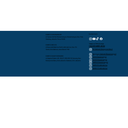
Kontak Kami
KAMPUS RAWAMANGUN
Jl. Sunan Giri No.1 Rawamangun, Rawamangun, Kec. Pulo
Gadung, Jakarta Timur 13220
Telepon/WhatsApp
KAMPUS BEKASI
+62 817-0337-1952
Jl. Raya Jati Makmur No.10, Jatimakmur, Kec. Pd.
RA Sakinah (Kebayoran Baru)
Gede, Kota Bekasi, Jawa Barat 17413
Playgroup Sakinah (Rawamangun)
KAMPUS KEBAYORAN BARU
TKIA 13 Rawamangun
JL. Bujana Dalam, NO. 48, RT. 009, RW. 01, Gunung, Kec.
SDIA 13 Rawamangun
Kebayoran Baru, Kota Jakarta Selatan, D.K.I. Jakarta
SMPIA 12 Rawamangun
SMPIA 55 Jatimakmur
SMAIA 33 Jatimakmur