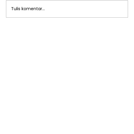
Tulis komentar...
Rapat Dinas Bulan Januari:
Memperkuat Sinergi dan Strategi
Pendidikan di SD Islam Al Azhar 13
Rawamangun