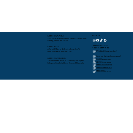
Kontak Kami
KAMPUS RAWAMANGUN
Jl. Sunan Giri No.1 Rawamangun, Rawamangun, Kec. Pulo
Gadung, Jakarta Timur 13220
Telepon/WhatsApp
KAMPUS BEKASI
+62 817-0337-1952
Jl. Raya Jati Makmur No.10, Jatimakmur, Kec. Pd.
RA Sakinah (Kebayoran Baru)
Gede, Kota Bekasi, Jawa Barat 17413
Playgroup Sakinah (Rawamangun)
KAMPUS KEBAYORAN BARU
TKIA 13 Rawamangun
JL. Bujana Dalam, NO. 48, RT. 009, RW. 01, Gunung, Kec.
SDIA 13 Rawamangun
Kebayoran Baru, Kota Jakarta Selatan, D.K.I. Jakarta
SMPIA 12 Rawamangun
SMPIA 55 Jatimakmur
SMAIA 33 Jatimakmur