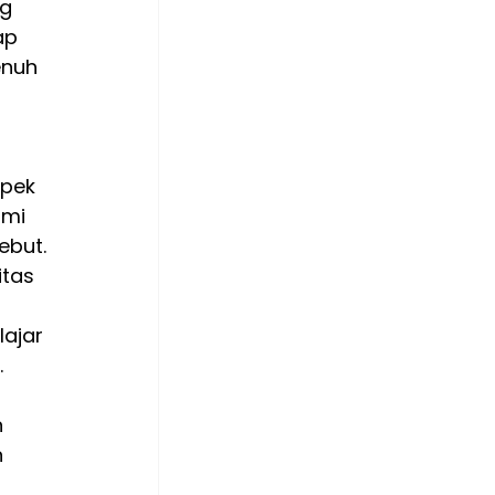
g 
ap 
nuh 
 
pek 
ami 
ebut.
itas 
 
ajar 
.
 
 