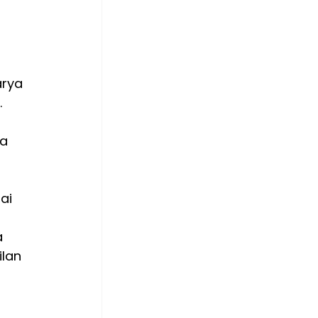
 
rya 
 
a 
ai 
 
lan 