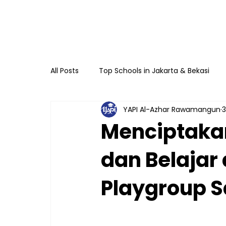
All Posts
Top Schools in Jakarta & Bekasi
YAPI Al-Azhar Rawamangun
3
TKIA 13 Rawamangun
SDIA 13 Rawama
Menciptaka
dan Belajar 
Raudhatul Athfal Sakinah
SMAIA 33 Ja
Playgroup 