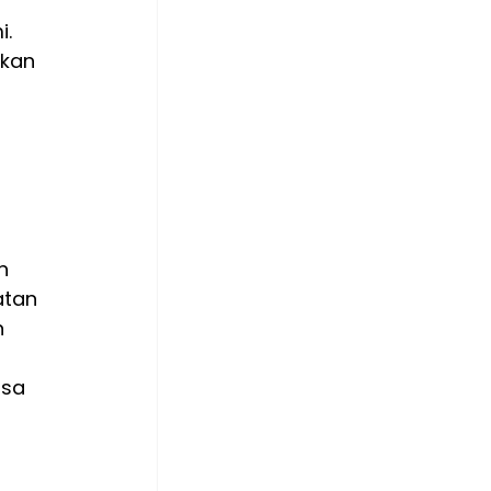
. 
kan 
n 
tan 
 
asa 