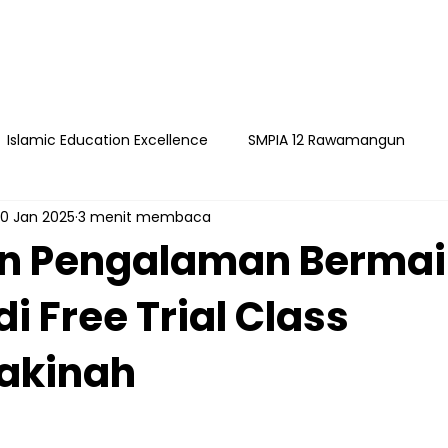
Islamic Education Excellence
SMPIA 12 Rawamangun
0 Jan 2025
3 menit membaca
ngun
YAPI
Playgroup Sakinah
SMPIA 55 Jatimakmu
n Pengalaman Bermai
di Free Trial Class
timakmur
Sakinah