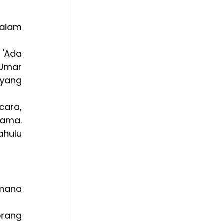
alam 
'Ada 
Umar 
yang 
ara, 
ma. 
ulu 
mana 
rang 