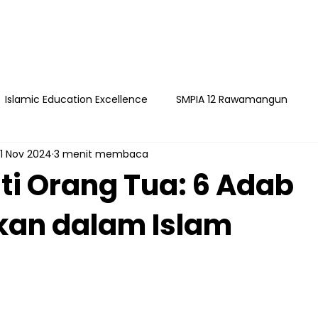
Islamic Education Excellence
SMPIA 12 Rawamangun
1 Nov 2024
3 menit membaca
ngun
YAPI
Playgroup Sakinah
SMPIA 55 Jatimakmu
i Orang Tua: 6 Adab
kan dalam Islam
timakmur