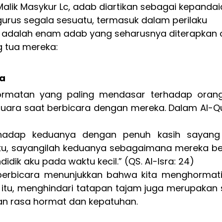
Malik Masykur Lc, adab diartikan sebagai kepandai
rus segala sesuatu, termasuk dalam perilaku 
t adalah enam adab yang seharusnya diterapkan o
g tua mereka:
ra
ormatan yang paling mendasar terhadap orang
uara saat berbicara dengan mereka. Dalam Al-Qur
rhadap keduanya dengan penuh kasih sayang
ku, sayangilah keduanya sebagaimana mereka be
idik aku pada waktu kecil.”
 (QS. Al-Isra: 24)
erbicara menunjukkan bahwa kita menghormati
itu, menghindari tatapan tajam juga merupakan s
an rasa hormat dan kepatuhan.