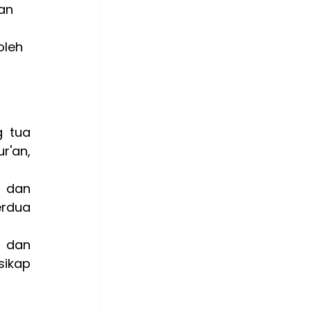
an 
leh 
 tua 
'an, 
 dan 
rdua 
 dan 
ikap 