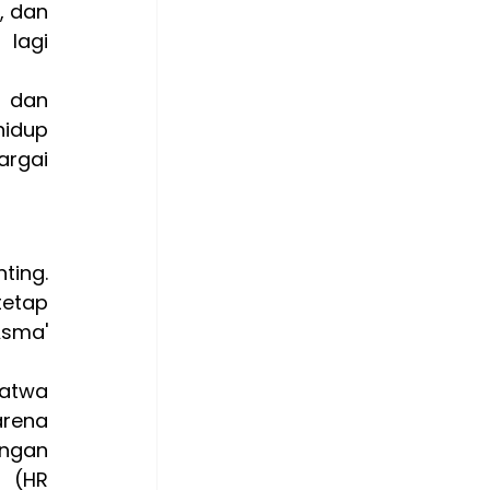
 dan 
agi 
 dan 
idup 
rgai 
ing. 
etap 
sma' 
atwa 
rena 
ngan 
 (HR 