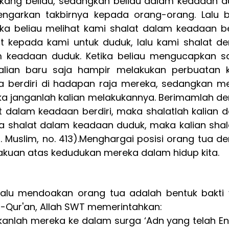
ang beliau, sedangkan beliau dalam keadaan du
arkan takbirnya kepada orang-orang. Lalu be
 beliau melihat kami shalat dalam keadaan berd
at kepada kami untuk duduk, lalu kami shalat de
m keadaan duduk. Ketika beliau mengucapkan sa
alian baru saja hampir melakukan perbuatan 
 berdiri di hadapan raja mereka, sedangkan me
 janganlah kalian melakukannya. Berimamlah de
at dalam keadaan berdiri, maka shalatlah kalian d
dia shalat dalam keadaan duduk, maka kalian shala
Muslim, no. 413)
.
Menghargai posisi orang tua de
akuan atas kedudukan mereka dalam hidup kita.
lalu mendoakan orang tua adalah bentuk bakti 
l-Qur'an, Allah SWT memerintahkan:
anlah mereka ke dalam surga ‘Adn yang telah En