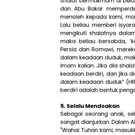
shalat bermakmum di belak
dan Abu Bakar memperdeng
menoleh kepada kami, maka
Lalu beliau memberi isyar
mengikuti shalatnya dala
maka beliau bersabda, ‘k
Persia dan Romawi, mereka
dalam keadaan duduk, maka
imam kalian. Jika dia shal
keadaan berdiri, dan jika 
dalam keadaan duduk” (HR. 
berdiri adalah bentuk peng
5. Selalu Mendoakan
Sebagai seorang anak, se
sangat dianjurkan. Dalam A
"
Wahai Tuhan kami, masukk