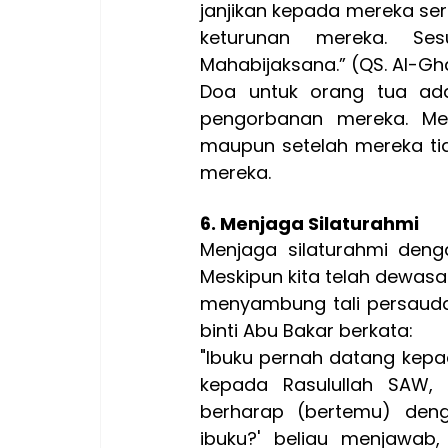
janjikan kepada mereka sert
keturunan mereka. Ses
Mahabijaksana.”
 (QS. Al-Gha
Doa untuk orang tua ada
pengorbanan mereka. Me
maupun setelah mereka ti
mereka.
6. Menjaga Silaturahmi
Menjaga silaturahmi deng
Meskipun kita telah dewasa
menyambung tali persauda
binti Abu Bakar berkata:
"Ibuku pernah datang kepa
kepada Rasulullah SAW, 
berharap (bertemu) den
ibuku?' beliau menjawab,