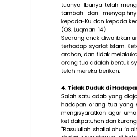
tuanya. Ibunya telah me
tambah dan menyapihnya 
kepada-Ku dan kepada ked
(QS. Luqman: 14)
Seorang anak diwajibkan u
terhadap syariat Islam. Ke
arahan, dan tidak melakuka
orang tua adalah bentuk s
telah mereka berikan.
4. Tidak Duduk di Hadapa
Salah satu adab yang diaj
hadapan orang tua yang se
mengisyaratkan agar umatn
ketidakpatuhan dan kuran
"
Rasulullah shallallahu ‘al