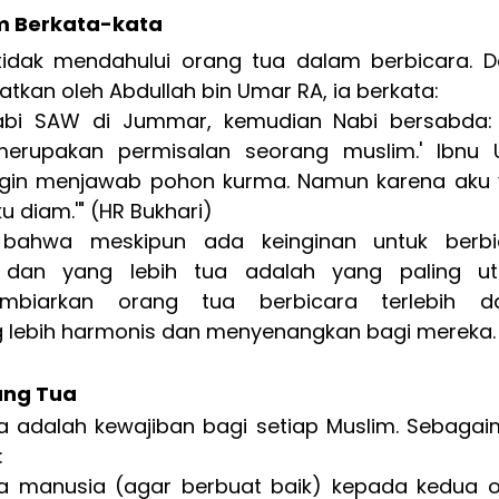
am Berkata-kata
tidak mendahului orang tua dalam berbicara. D
tkan oleh Abdullah bin Umar RA, ia berkata:
bi SAW di Jummar, kemudian Nabi bersabda: 
rupakan permisalan seorang muslim.' Ibnu 
ingin menjawab pohon kurma. Namun karena aku 
u diam.'" (HR Bukhari)
bahwa meskipun ada keinginan untuk berbic
dan yang lebih tua adalah yang paling uta
biarkan orang tua berbicara terlebih dah
 lebih harmonis dan menyenangkan bagi mereka.
ang Tua
 adalah kewajiban bagi setiap Muslim. Sebagai
:
 manusia (agar berbuat baik) kepada kedua o