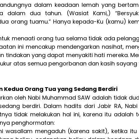
ngandungnya dalam keadaan lemah yang berta
dalam dua tahun. (Wasiat Kami,) “Bersyuku
ua orang tuamu.” Hanya kepada-Ku (kamu) kem
ntuk menaati orang tua selama tidak ada pelangg
taatan ini mencakup mendengarkan nasihat, mengi
n tindakan yang dapat menyakiti hati mereka. Men
yukur atas semua pengorbanan dan kasih sayang 
n Kedua Orang Tua yang Sedang Berdiri
arkan oleh Nabi Muhammad SAW adalah tidak dudu
dang berdiri. Dalam hadits dari Jabir RA, Nabi
ya tidak melakukan hal ini, karena itu adalah t
gnya penghormatan:
aihi wasallam mengaduh (karena sakit), ketika itu 