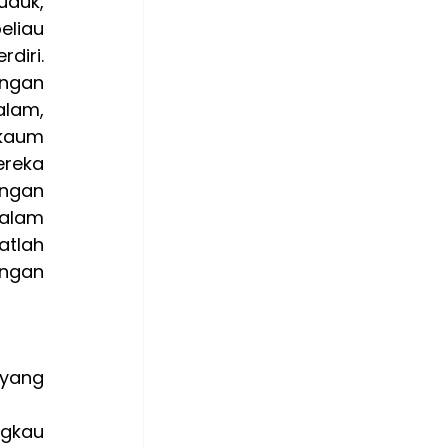
duk, 
liau 
iri. 
ngan 
lam, 
kaum 
reka 
ngan 
alam 
tlah 
ngan 
yang 
gkau 