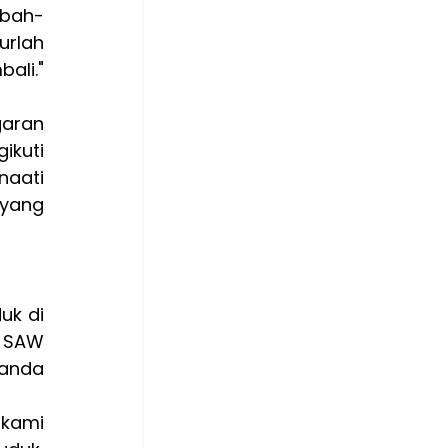
mbah-
rlah 
bali
." 
aran 
kuti 
aati 
yang 
k di 
 SAW 
anda 
kami 