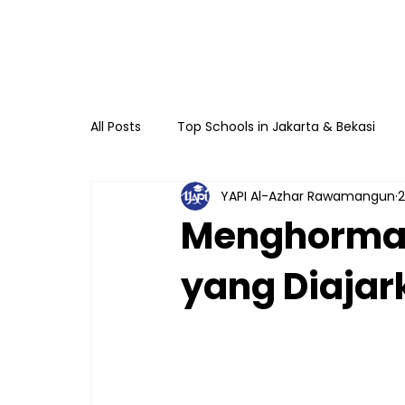
All Posts
Top Schools in Jakarta & Bekasi
YAPI Al-Azhar Rawamangun
2
TKIA 13 Rawamangun
SDIA 13 Rawama
Menghormat
yang Diajar
Raudhatul Athfal Sakinah
SMAIA 33 Ja