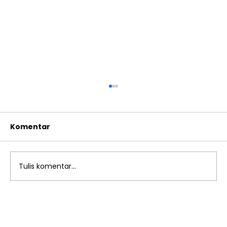
Komentar
Tulis komentar...
Achievement Motivation Training
Kelas 9 SMPIA 12 Rawamangun: