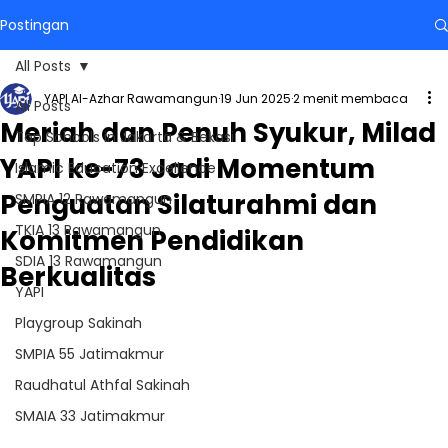
Postingan
All Posts
YAPI Al-Azhar Rawamangun
19 Jun 2025
2 menit membaca
All Posts
Meriah dan Penuh Syukur, Milad
Top Schools in Jakarta & Bekasi
YAPI ke-73 Jadi Momentum
Islamic Education Excellence
Penguatan Silaturahmi dan
SMPIA 12 Rawamangun
TKIA 13 Rawamangun
Komitmen Pendidikan
SDIA 13 Rawamangun
Berkualitas
YAPI
Playgroup Sakinah
SMPIA 55 Jatimakmur
Raudhatul Athfal Sakinah
SMAIA 33 Jatimakmur