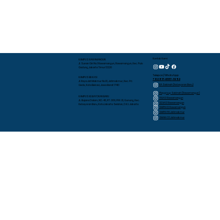
Kontak Kami
KAMPUS RAWAMANGUN
Jl. Sunan Giri No.1 Rawamangun, Rawamangun, Kec. Pulo
Gadung, Jakarta Timur 13220
Telepon/WhatsApp
KAMPUS BEKASI
+62 817-0337-1952
Jl. Raya Jati Makmur No.10, Jatimakmur, Kec. Pd.
RA Sakinah (Kebayoran Baru)
Gede, Kota Bekasi, Jawa Barat 17413
Playgroup Sakinah (Rawamangun)
KAMPUS KEBAYORAN BARU
TKIA 13 Rawamangun
JL. Bujana Dalam, NO. 48, RT. 009, RW. 01, Gunung, Kec.
SDIA 13 Rawamangun
Kebayoran Baru, Kota Jakarta Selatan, D.K.I. Jakarta
SMPIA 12 Rawamangun
SMPIA 55 Jatimakmur
SMAIA 33 Jatimakmur