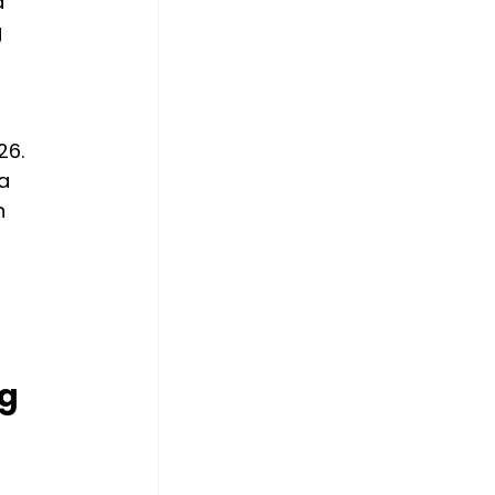
 
 
26.
a 
n 
g 