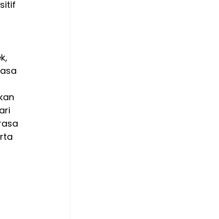
itif 
k, 
iasa 
kan 
ri 
rasa 
rta 