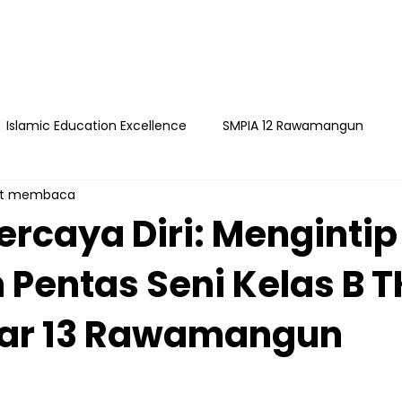
Islamic Education Excellence
SMPIA 12 Rawamangun
it membaca
ngun
YAPI
Playgroup Sakinah
SMPIA 55 Jatimakmu
rcaya Diri: Mengintip
Pentas Seni Kelas B T
timakmur
har 13 Rawamangun