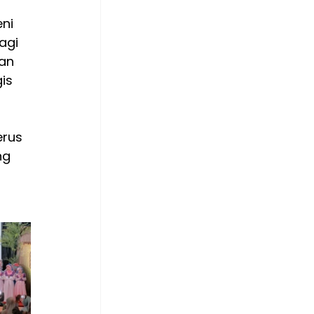
ni 
agi 
an 
is 
rus 
ng 