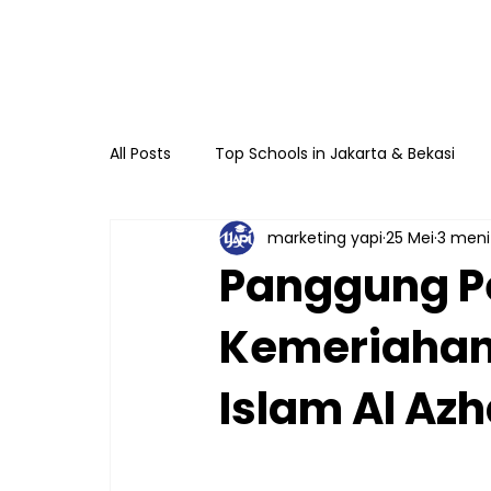
All Posts
Top Schools in Jakarta & Bekasi
marketing yapi
25 Mei
3 men
TKIA 13 Rawamangun
SDIA 13 Rawama
Panggung Pe
Kemeriahan 
Raudhatul Athfal Sakinah
SMAIA 33 Ja
Islam Al Az