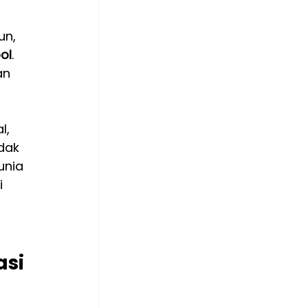
n, 
ol
. 
an 
, 
dak 
unia 
 
si 