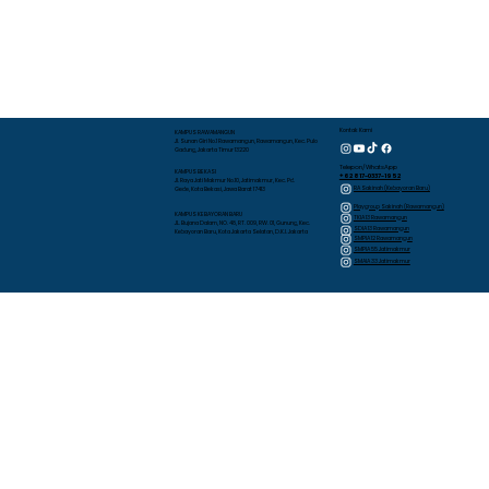
Kontak Kami
KAMPUS RAWAMANGUN
Jl. Sunan Giri No.1 Rawamangun, Rawamangun, Kec. Pulo
Gadung, Jakarta Timur 13220
Telepon/WhatsApp
KAMPUS BEKASI
+62 817-0337-1952
Jl. Raya Jati Makmur No.10, Jatimakmur, Kec. Pd.
RA Sakinah (Kebayoran Baru)
Gede, Kota Bekasi, Jawa Barat 17413
Playgroup Sakinah (Rawamangun)
KAMPUS KEBAYORAN BARU
TKIA 13 Rawamangun
JL. Bujana Dalam, NO. 48, RT. 009, RW. 01, Gunung, Kec.
SDIA 13 Rawamangun
Kebayoran Baru, Kota Jakarta Selatan, D.K.I. Jakarta
SMPIA 12 Rawamangun
SMPIA 55 Jatimakmur
SMAIA 33 Jatimakmur