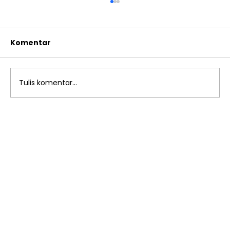
Komentar
Tulis komentar...
Launching dan Open House
Penerimaan Murid Baru YAPI Al
Azhar Rawamangun & Jatimakmur