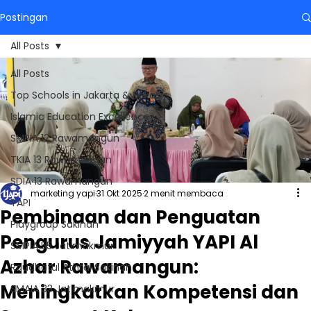
Postingan
All Posts
All Posts
Top Schools in Jakarta & Bekasi
Islamic Education Excellence
SMPIA 12 Rawamangun
TKIA 13 Rawamangun
SDIA 13 Rawamangun
marketing yapi
31 Okt 2025
2 menit membaca
YAPI
Pembinaan dan Penguatan
Playgroup Sakinah
Pengurus Jamiyyah YAPI Al
SMPIA 55 Jatimakmur
Azhar Rawamangun:
Raudhatul Athfal Sakinah
Meningkatkan Kompetensi dan
SMAIA 33 Jatimakmur