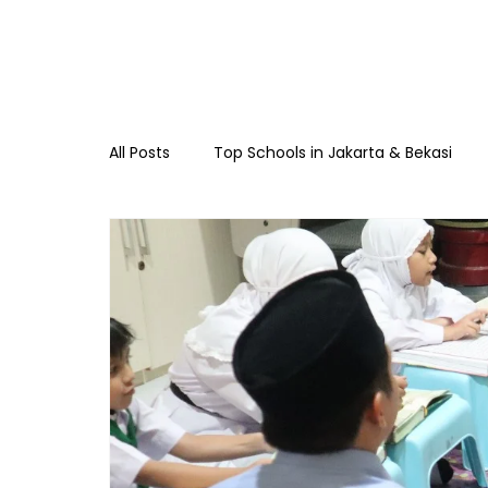
All Posts
Top Schools in Jakarta & Bekasi
TKIA 13 Rawamangun
SDIA 13 Rawama
Raudhatul Athfal Sakinah
SMAIA 33 Ja