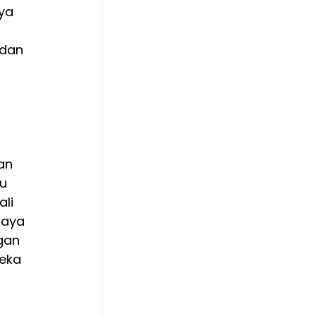
ya 
 dan 
an 
u 
li 
daya 
gan 
eka 