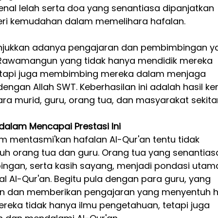
enal lelah serta doa yang senantiasa dipanjatkan 
eri kemudahan dalam memelihara hafalan.
enunjukkan adanya pengajaran dan pembimbingan y
13 Rawamangun yang tidak hanya mendidik mereka 
etapi juga membimbing mereka dalam menjaga 
ngan Allah SWT. Keberhasilan ini adalah hasil ker
ara murid, guru, orang tua, dan masyarakat sekitar
alam Mencapai Prestasi Ini
 mentasmi'kan hafalan Al-Qur'an tentu tidak 
uh orang tua dan guru. Orang tua yang senantias
ingan, serta kasih sayang, menjadi pondasi utam
 Al-Qur'an. Begitu pula dengan para guru, yang 
 dan memberikan pengajaran yang menyentuh ha
eka tidak hanya ilmu pengetahuan, tetapi juga 