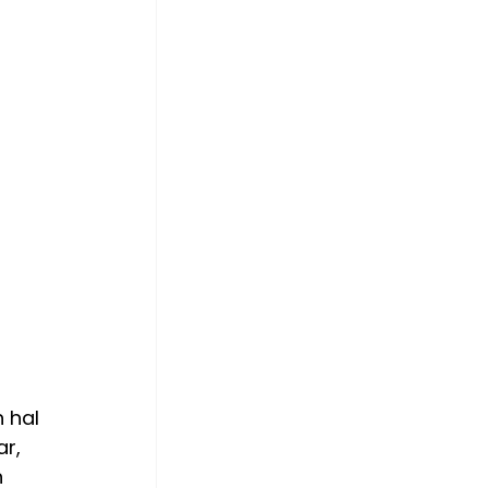
 hal 
r, 
 