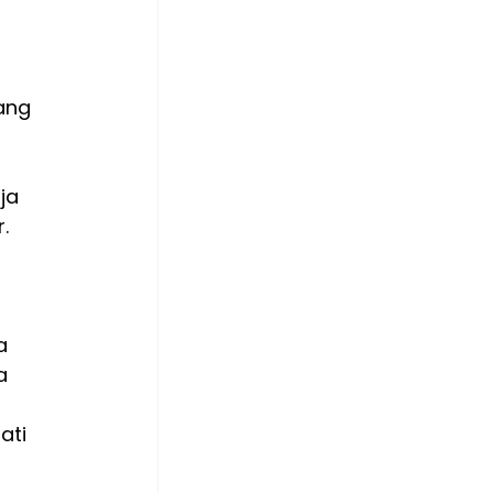
ang 
ja 
.
a 
a 
ti 