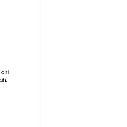
 
iri 
ah, 