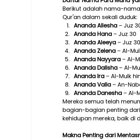
Daftar Nama Para Murid yan
Berikut adalah nama-nama m
Qur'an dalam sekali duduk:
Ananda Allesha
 – Juz 3
Ananda Hana
 – Juz 30
Ananda Aleeya
 – Juz 3
Ananda Zelena
 – Al-Mu
Ananda Nayyara
 – Al-
Ananda Dalisha
 – Al-Mu
Ananda Ira
 – Al-Mulk h
Ananda Valia
 – An-Naba
Ananda Danesha
 – Al-
Mereka semua telah menunj
bagian-bagian penting dari
kehidupan mereka, baik di d
Makna Penting dari Mentasm