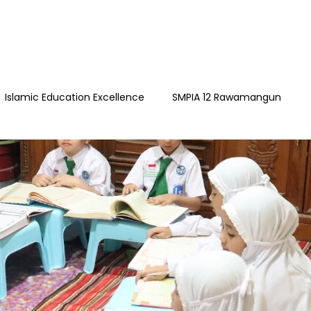
Islamic Education Excellence
SMPIA 12 Rawamangun
ngun
YAPI
Playgroup Sakinah
SMPIA 55 Jatimakmu
timakmur