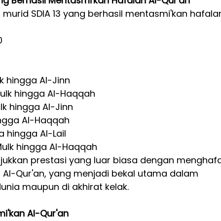
g Berhasil Mentasmi'kan Hafalan Al-Qur'an
urid SDIA 13 yang berhasil mentasmi'kan hafalan
0
0
lk hingga Al-Jinn
Mulk hingga Al-Haqqah
lk hingga Al-Jinn
ingga Al-Haqqah
 hingga Al-Lail
Mulk hingga Al-Haqqah
ukkan prestasi yang luar biasa dengan menghafa
 Al-Qur'an, yang menjadi bekal utama dalam 
unia maupun di akhirat kelak.
i'kan Al-Qur'an