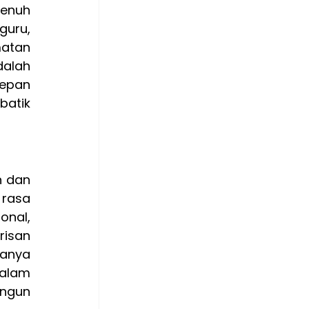
enuh 
uru, 
atan 
alah 
epan 
atik 
 dan 
rasa 
nal, 
isan 
anya 
alam 
ngun 