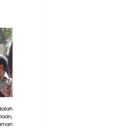
Puncak acara peringatan Hari Batik Nasional di TKIA 13 Rawamangun adalah 
aan, 
aman 