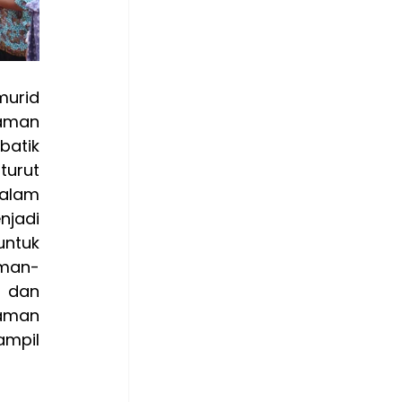
urid 
aman 
atik 
urut 
lam 
jadi 
ntuk 
eman-
 dan 
aman 
mpil 