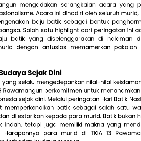
angun mengadakan serangkaian acara yang p
onalisme. Acara ini dihadiri oleh seluruh murid, g
ngenakan baju batik sebagai bentuk penghorm
ngsa. Salah satu highlight dari peringatan ini ad
aju batik yang diselenggarakan di halaman d
urid dengan antusias memamerkan pakaian b
udaya Sejak Dini
 yang selalu mengedepankan nilai-nilai keislaman
r 13 Rawamangun berkomitmen untuk menanamkan 
sia sejak dini. Melalui peringatan Hari Batik Nasio
t memperkenalkan batik sebagai salah satu war
an dilestarikan kepada para murid. Batik bukan h
k indah, tetapi juga memiliki makna yang mend
a. Harapannya para murid di TKIA 13 Rawama