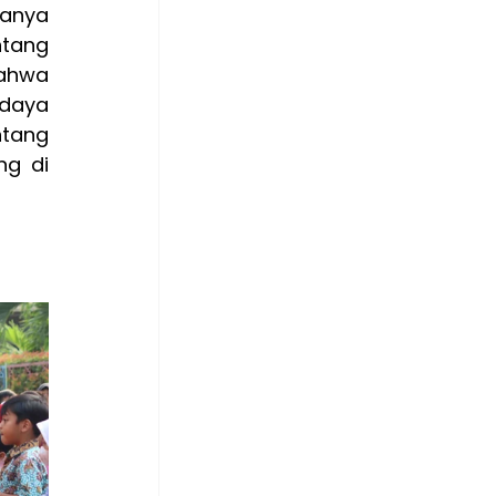
anya 
tang 
ahwa 
daya 
tang 
g di 