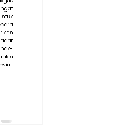
gus 
ngat 
ntuk 
cara 
ikan 
adar 
anak-
akin 
sia.