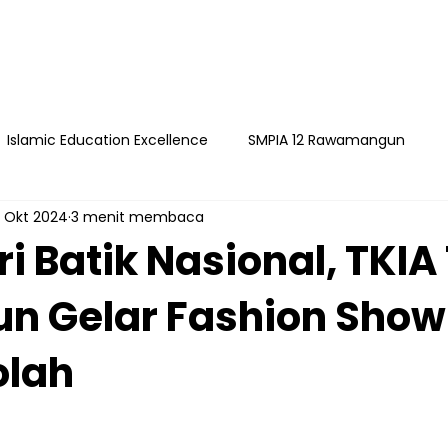
Islamic Education Excellence
SMPIA 12 Rawamangun
 Okt 2024
3 menit membaca
ngun
YAPI
Playgroup Sakinah
SMPIA 55 Jatimakmu
 Batik Nasional, TKIA 
 Gelar Fashion Show
timakmur
olah