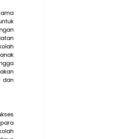
tama 
ntuk 
ngan 
atan 
olah 
anak 
ngga 
akan 
 dan 
kses 
para 
olah 