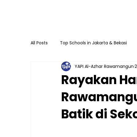
All Posts
Top Schools in Jakarta & Bekasi
YAPI Al-Azhar Rawamangun
2
TKIA 13 Rawamangun
SDIA 13 Rawama
Rayakan Hari
Rawamangun
Raudhatul Athfal Sakinah
SMAIA 33 Ja
Batik di Sek