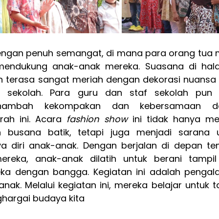
dengan penuh semangat, di mana para orang tua m
 mendukung anak-anak mereka. Suasana di hal
terasa sangat meriah dengan dekorasi nuansa b
sekolah. Para guru dan staf sekolah pun t
nambah kekompakan dan kebersamaan da
rah ini. Acara 
fashion show 
ini tidak hanya men
 busana batik, tetapi juga menjadi sarana u
a diri anak-anak. Dengan berjalan di depan t
eka, anak-anak dilatih untuk berani tampil
eka dengan bangga. Kegiatan ini adalah pengal
ak. Melalui kegiatan ini, mereka belajar untuk ta
ghargai budaya kita