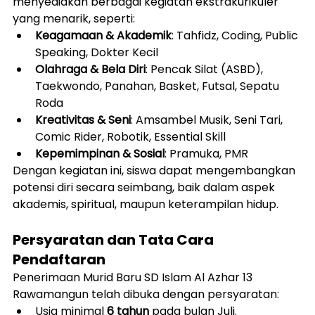
menyediakan berbagai kegiatan ekstrakurikuler 
yang menarik, seperti:
Keagamaan & Akademik
: Tahfidz, Coding, Public 
Speaking, Dokter Kecil
Olahraga & Bela Diri
: Pencak Silat (ASBD), 
Taekwondo, Panahan, Basket, Futsal, Sepatu 
Roda
Kreativitas & Seni
: Amsambel Musik, Seni Tari, 
Comic Rider, Robotik, Essential Skill
Kepemimpinan & Sosial
: Pramuka, PMR
Dengan kegiatan ini, siswa dapat mengembangkan 
potensi diri secara seimbang, baik dalam aspek 
akademis, spiritual, maupun keterampilan hidup.
Persyaratan dan Tata Cara 
Pendaftaran
Penerimaan Murid Baru SD Islam Al Azhar 13 
Rawamangun telah dibuka dengan persyaratan:
Usia minimal 
6 tahun
 pada bulan Juli.