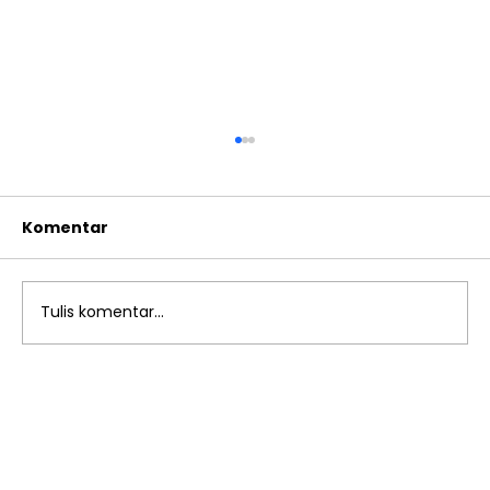
Komentar
Tulis komentar...
Mengapa Pembiasaan Pagi
Penting untuk Karakter Anak? TK
Islam Al Azhar 13 Rawamangun