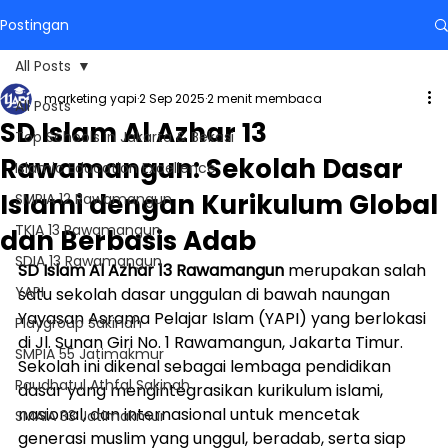
Postingan
All Posts
marketing yapi
2 Sep 2025
2 menit membaca
All Posts
SD Islam Al Azhar 13
Top Schools in Jakarta & Bekasi
Rawamangun: Sekolah Dasar
Islamic Education Excellence
Islami dengan Kurikulum Global
SMPIA 12 Rawamangun
TKIA 13 Rawamangun
dan Berbasis Adab
SDIA 13 Rawamangun
SD Islam Al Azhar 13 Rawamangun
 merupakan salah 
YAPI
satu sekolah dasar unggulan di bawah naungan 
Yayasan Asrama Pelajar Islam (YAPI) yang berlokasi 
Playgroup Sakinah
di Jl. Sunan Giri No. 1 Rawamangun, Jakarta Timur. 
SMPIA 55 Jatimakmur
Sekolah ini dikenal sebagai lembaga pendidikan 
Raudhatul Athfal Sakinah
dasar yang mengintegrasikan kurikulum islami, 
nasional, dan internasional untuk mencetak 
SMAIA 33 Jatimakmur
generasi muslim yang unggul, beradab, serta siap 