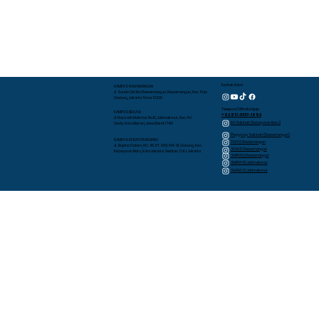
Kontak Kami
KAMPUS RAWAMANGUN
Jl. Sunan Giri No.1 Rawamangun, Rawamangun, Kec. Pulo
Gadung, Jakarta Timur 13220
Telepon/WhatsApp
KAMPUS BEKASI
+62 817-0337-1952
Jl. Raya Jati Makmur No.10, Jatimakmur, Kec. Pd.
RA Sakinah (Kebayoran Baru)
Gede, Kota Bekasi, Jawa Barat 17413
Playgroup Sakinah (Rawamangun)
KAMPUS KEBAYORAN BARU
TKIA 13 Rawamangun
JL. Bujana Dalam, NO. 48, RT. 009, RW. 01, Gunung, Kec.
SDIA 13 Rawamangun
Kebayoran Baru, Kota Jakarta Selatan, D.K.I. Jakarta
SMPIA 12 Rawamangun
SMPIA 55 Jatimakmur
SMAIA 33 Jatimakmur