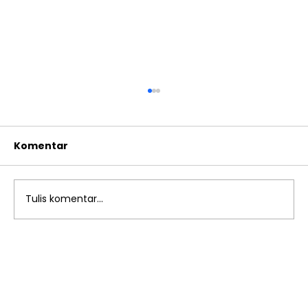
Komentar
Tulis komentar...
Observasi Murid Baru SD Islam Al
Azhar 13 Rawamangun Gelombang
1: Langkah Awal Menuju Generasi
Beradab dan Berprestasi