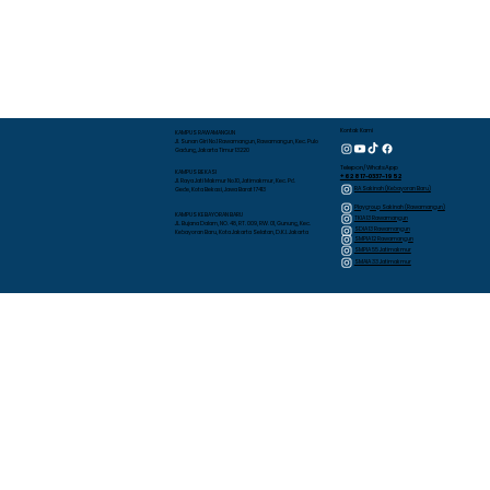
Kontak Kami
KAMPUS RAWAMANGUN
Jl. Sunan Giri No.1 Rawamangun, Rawamangun, Kec. Pulo
Gadung, Jakarta Timur 13220
Telepon/WhatsApp
KAMPUS BEKASI
+62 817-0337-1952
Jl. Raya Jati Makmur No.10, Jatimakmur, Kec. Pd.
RA Sakinah (Kebayoran Baru)
Gede, Kota Bekasi, Jawa Barat 17413
Playgroup Sakinah (Rawamangun)
KAMPUS KEBAYORAN BARU
TKIA 13 Rawamangun
JL. Bujana Dalam, NO. 48, RT. 009, RW. 01, Gunung, Kec.
SDIA 13 Rawamangun
Kebayoran Baru, Kota Jakarta Selatan, D.K.I. Jakarta
SMPIA 12 Rawamangun
SMPIA 55 Jatimakmur
SMAIA 33 Jatimakmur