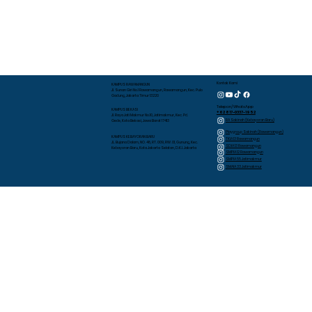
Kontak Kami
KAMPUS RAWAMANGUN
Jl. Sunan Giri No.1 Rawamangun, Rawamangun, Kec. Pulo
Gadung, Jakarta Timur 13220
Telepon/WhatsApp
KAMPUS BEKASI
+62 817-0337-1952
Jl. Raya Jati Makmur No.10, Jatimakmur, Kec. Pd.
RA Sakinah (Kebayoran Baru)
Gede, Kota Bekasi, Jawa Barat 17413
Playgroup Sakinah (Rawamangun)
KAMPUS KEBAYORAN BARU
TKIA 13 Rawamangun
JL. Bujana Dalam, NO. 48, RT. 009, RW. 01, Gunung, Kec.
SDIA 13 Rawamangun
Kebayoran Baru, Kota Jakarta Selatan, D.K.I. Jakarta
SMPIA 12 Rawamangun
SMPIA 55 Jatimakmur
SMAIA 33 Jatimakmur