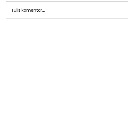
Tulis komentar...
Menjalin Ukhuwah dalam
Keberkahan dengan Buka Puasa
Bersama: Kemeriahan Ramadhan
Iftar Jama'i di SMP Islam Al Azhar
55 Jatimakmur