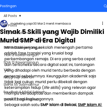
Postingan
All Posts
marketing yapi
30 Mar
2 menit membaca
All Posts
Simak 5 Skill yang Wajib Dimiliki
Top Schools in Jakarta & Bekasi
Murid SMP di Era Digital
Islamic Education Excellence
Memasuki jenjang sekolah menengah pertama 
SMPIA 12 Rawamangun
adalah fase transisi yang krusial bagi 
TKIA 13 Rawamangun
perkembangan remaja. Di era yang serba cepat 
SDIA 13 Rawamangun
dan terkoneksi secara digital saat ini, tantangan 
YAPI
yang dihadapi oleh murid tentu berbeda dengan 
generasi sebelumnya. Keunggulan akademik saja 
Playgroup Sakinah
tidak lagi cukup; murid perlu dibekali dengan 
SMPIA 55 Jatimakmur
keterampilan hidup (
life skills
) yang relevan agar 
Raudhatul Athfal Sakinah
mampu beradaptasi dan memberikan dampak 
positif bagi lingkungannya.
SMAIA 33 Jatimakmur
Sebagai salah satu 
SMP Islam di Bekasi
, 
SMP Islam Al 