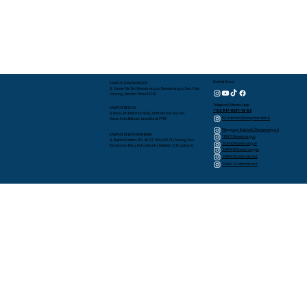
Kontak Kami
KAMPUS RAWAMANGUN
Jl. Sunan Giri No.1 Rawamangun, Rawamangun, Kec. Pulo
Gadung, Jakarta Timur 13220
Telepon/WhatsApp
KAMPUS BEKASI
+62 817-0337-1952
Jl. Raya Jati Makmur No.10, Jatimakmur, Kec. Pd.
RA Sakinah (Kebayoran Baru)
Gede, Kota Bekasi, Jawa Barat 17413
Playgroup Sakinah (Rawamangun)
KAMPUS KEBAYORAN BARU
TKIA 13 Rawamangun
JL. Bujana Dalam, NO. 48, RT. 009, RW. 01, Gunung, Kec.
SDIA 13 Rawamangun
Kebayoran Baru, Kota Jakarta Selatan, D.K.I. Jakarta
SMPIA 12 Rawamangun
SMPIA 55 Jatimakmur
SMAIA 33 Jatimakmur