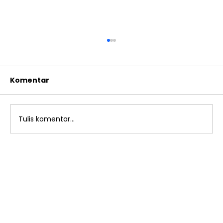
Komentar
Tulis komentar...
Immersion Program Goes to Japan:
Pengalaman Lintas Budaya untuk
Murid SMP Islam Al Azhar 55
Jatimakmur