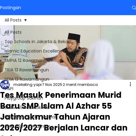
Postingan
All Posts
All Posts
Top Schools in Jakarta & Bekasi
Islamic Education Excellence
SMPIA 12 Rawamangun
TKIA 13 Rawamangun
SDIA 13 Rawamangun
marketing yapi
7 Nov 2025
2 menit membaca
YAPI
Tes Masuk Penerimaan Murid
Playgroup Sakinah
Baru SMP Islam Al Azhar 55
SMPIA 55 Jatimakmur
Jatimakmur Tahun Ajaran
Raudhatul Athfal Sakinah
2026/2027 Berjalan Lancar dan
SMAIA 33 Jatimakmur