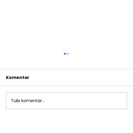
Komentar
Tulis komentar...
Penerimaan Murid Baru SMP Islam
Al Azhar 55 Jatimakmur Tahun