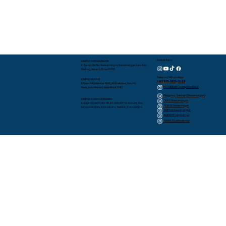
Kontak Kami
KAMPUS RAWAMANGUN
Jl. Sunan Giri No.1 Rawamangun, Rawamangun, Kec. Pulo
Gadung, Jakarta Timur 13220
Telepon/WhatsApp
KAMPUS BEKASI
+62 817-0337-1952
Jl. Raya Jati Makmur No.10, Jatimakmur, Kec. Pd.
RA Sakinah (Kebayoran Baru)
Gede, Kota Bekasi, Jawa Barat 17413
Playgroup Sakinah (Rawamangun)
KAMPUS KEBAYORAN BARU
TKIA 13 Rawamangun
JL. Bujana Dalam, NO. 48, RT. 009, RW. 01, Gunung, Kec.
SDIA 13 Rawamangun
Kebayoran Baru, Kota Jakarta Selatan, D.K.I. Jakarta
SMPIA 12 Rawamangun
SMPIA 55 Jatimakmur
SMAIA 33 Jatimakmur