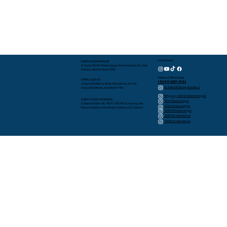
Kontak Kami
KAMPUS RAWAMANGUN
Jl. Sunan Giri No.1 Rawamangun, Rawamangun, Kec. Pulo
Gadung, Jakarta Timur 13220
Telepon/WhatsApp
KAMPUS BEKASI
+62 817-0337-1952
Jl. Raya Jati Makmur No.10, Jatimakmur, Kec. Pd.
RA Sakinah (Kebayoran Baru)
Gede, Kota Bekasi, Jawa Barat 17413
Playgroup Sakinah (Rawamangun)
KAMPUS KEBAYORAN BARU
TKIA 13 Rawamangun
JL. Bujana Dalam, NO. 48, RT. 009, RW. 01, Gunung, Kec.
SDIA 13 Rawamangun
Kebayoran Baru, Kota Jakarta Selatan, D.K.I. Jakarta
SMPIA 12 Rawamangun
SMPIA 55 Jatimakmur
SMAIA 33 Jatimakmur