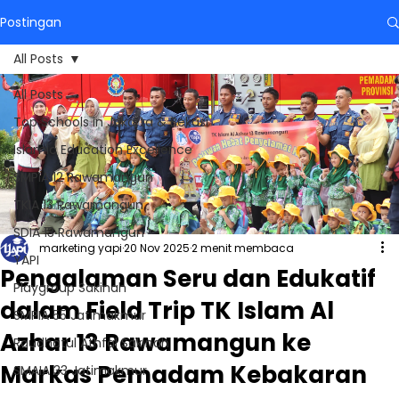
Postingan
All Posts
All Posts
Top Schools in Jakarta & Bekasi
Islamic Education Excellence
SMPIA 12 Rawamangun
TKIA 13 Rawamangun
SDIA 13 Rawamangun
marketing yapi
20 Nov 2025
2 menit membaca
YAPI
Pengalaman Seru dan Edukatif
Playgroup Sakinah
dalam Field Trip TK Islam Al
SMPIA 55 Jatimakmur
Azhar 13 Rawamangun ke
Raudhatul Athfal Sakinah
Markas Pemadam Kebakaran
SMAIA 33 Jatimakmur