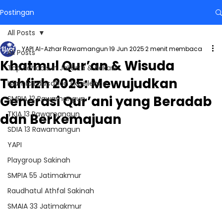
Postingan
All Posts
YAPI Al-Azhar Rawamangun
19 Jun 2025
2 menit membaca
All Posts
Khatmul Qur’an & Wisuda
Top Schools in Jakarta & Bekasi
Tahfizh 2025: Mewujudkan
Islamic Education Excellence
Generasi Qur’ani yang Beradab
SMPIA 12 Rawamangun
TKIA 13 Rawamangun
dan Berkemajuan
SDIA 13 Rawamangun
YAPI
Playgroup Sakinah
SMPIA 55 Jatimakmur
Raudhatul Athfal Sakinah
SMAIA 33 Jatimakmur