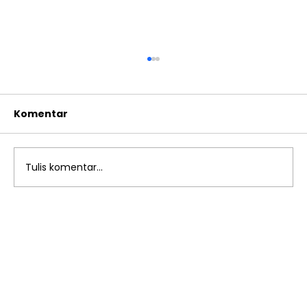
Komentar
Tulis komentar...
Achievement Motivation Training
Kelas 9 SMPIA 12 Rawamangun:
Menyalakan Semangat,
Menjemput Prestasi