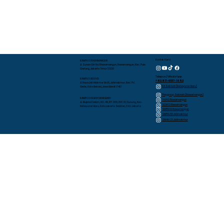
Kontak Kami
KAMPUS RAWAMANGUN
Jl. Sunan Giri No.1 Rawamangun, Rawamangun, Kec. Pulo
Gadung, Jakarta Timur 13220
Telepon/WhatsApp
KAMPUS BEKASI
+62 817-0337-1952
Jl. Raya Jati Makmur No.10, Jatimakmur, Kec. Pd.
RA Sakinah (Kebayoran Baru)
Gede, Kota Bekasi, Jawa Barat 17413
Playgroup Sakinah (Rawamangun)
KAMPUS KEBAYORAN BARU
TKIA 13 Rawamangun
JL. Bujana Dalam, NO. 48, RT. 009, RW. 01, Gunung, Kec.
SDIA 13 Rawamangun
Kebayoran Baru, Kota Jakarta Selatan, D.K.I. Jakarta
SMPIA 12 Rawamangun
SMPIA 55 Jatimakmur
SMAIA 33 Jatimakmur