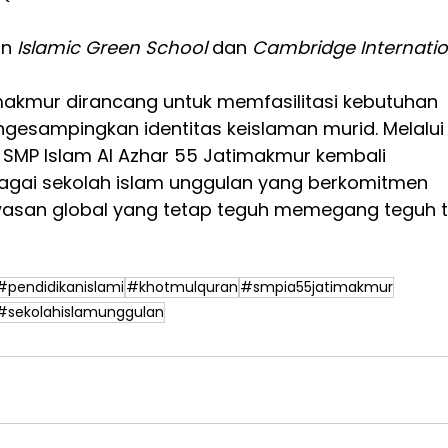
n 
Islamic Green School
 dan 
Cambridge Internatio
makmur dirancang untuk memfasilitasi kebutuhan 
gesampingkan identitas keislaman murid. Melalui
 SMP Islam Al Azhar 55 Jatimakmur kembali 
gai sekolah islam unggulan yang berkomitmen 
san global yang tetap teguh memegang teguh ta
#pendidikanislami
#khotmulquran
#smpia55jatimakmur
#sekolahislamunggulan