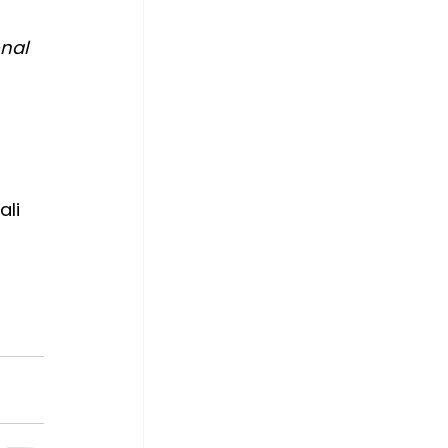
nal 
 
li 