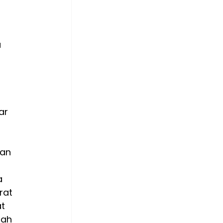
 
 
 
ar 
an 
a 
rat 
t 
ah 