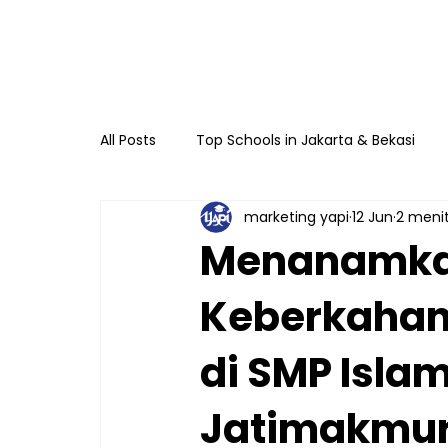
All Posts
Top Schools in Jakarta & Bekasi
marketing yapi
12 Jun
2 men
TKIA 13 Rawamangun
SDIA 13 Rawama
Menanamkan
Keberkahan
Raudhatul Athfal Sakinah
SMAIA 33 Ja
di SMP Islam
Jatimakmu