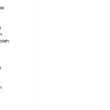
ai 
 
n 
oleh 
 
h 