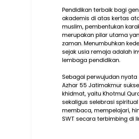
Pendidikan terbaik bagi gen
akademis di atas kertas at
muslim, pembentukan karakte
merupakan pilar utama ya
zaman. Menumbuhkan kedeka
sejak usia remaja adalah in
lembaga pendidikan.
Sebagai perwujudan nyata da
Azhar 55 Jatimakmur sukse
khidmat, yaitu Khotmul Qura
sekaligus selebrasi spiritua
membaca, mempelajari, hin
SWT secara terbimbing di l