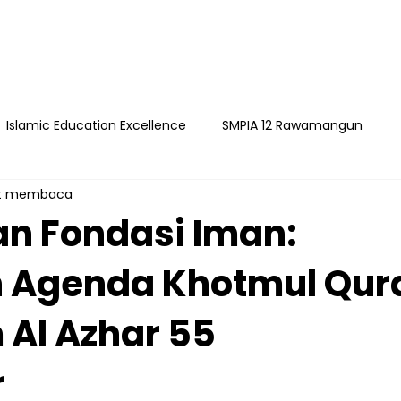
Islamic Education Excellence
SMPIA 12 Rawamangun
it membaca
ngun
YAPI
Playgroup Sakinah
SMPIA 55 Jatimakmu
 Fondasi Iman:
 Agenda Khotmul Qur
timakmur
 Al Azhar 55
r