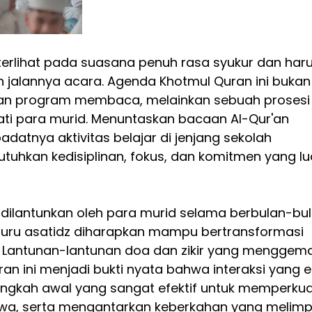
terlihat pada suasana penuh rasa syukur dan haru
 jalannya acara. Agenda Khotmul Quran ini bukan
an program membaca, melainkan sebuah prosesi
ati para murid. Menuntaskan bacaan Al-Qur'an 
adatnya aktivitas belajar di jenjang sekolah 
kan kedisiplinan, fokus, dan komitmen yang lu
h dilantunkan oleh para murid selama berbulan-bul
uru asatidz diharapkan mampu bertransformasi 
 Lantunan-lantunan doa dan zikir yang menggem
an ini menjadi bukti nyata bahwa interaksi yang e
angkah awal yang sangat efektif untuk memperkua
iwa, serta mengantarkan keberkahan yang melimp