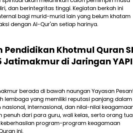
 spiritual akan melahirkan calon pemimpin masa 
 dan berintegritas tinggi. Kegiatan berkah ini 
nternal bagi murid-murid lain yang belum khatam 
aksi dengan Al-Qur'an setiap harinya.
m Pendidikan 
Khotmul Quran S
55 Jatimakmur 
di Jaringan YAPI 
imakmur berada di bawah naungan Yayasan Pesant
uah lembaga yang memiliki reputasi panjang dalam
nasional, internasional, dan nilai-nilai keagamaan
penuh dari para guru, wali kelas, serta orang tua
a keberhasilan program-program keagamaan 
Quran ini.