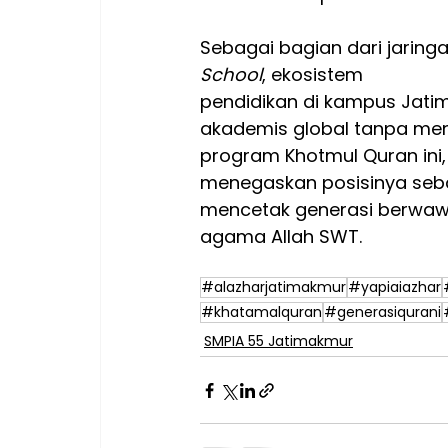
Sebagai bagian dari jaringa
School
, ekosistem 
pendidikan di kampus Jati
akademis global tanpa men
program Khotmul Quran ini,
menegaskan posisinya seba
mencetak generasi berwawa
agama Allah SWT.
#alazharjatimakmur
#yapiaiazhar
#khatamalquran
#generasiqurani
SMPIA 55 Jatimakmur