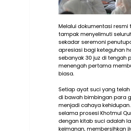
Melalui dokumentasi resmi 
tampak menyelimuti seluruh
sekadar seremoni penutup
apresiasi bagi keteguhan h
sebanyak 30 juz di tengah p
menengah pertama membutuh
biasa.
Setiap ayat suci yang tela
di bawah bimbingan para g
menjadi cahaya kehidupan.
selama prosesi Khotmul Qur
dengan kitab suci adalah l
keimanan, membersihkan j