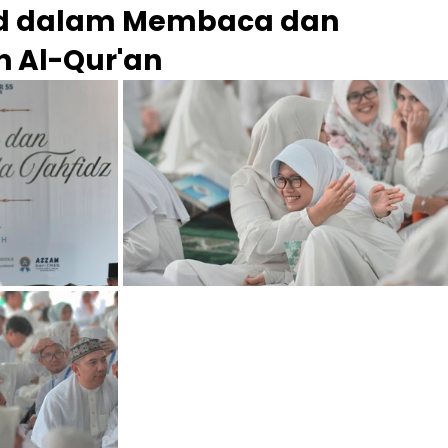
rid dalam Membaca dan 
 Al-Qur'an