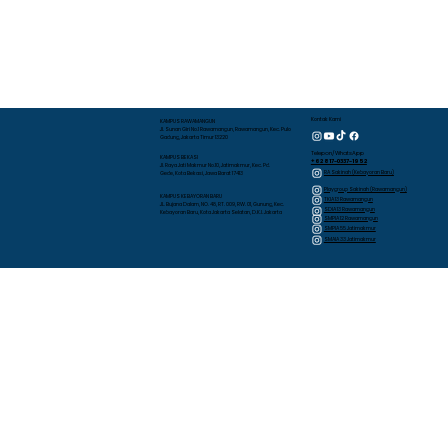
Kontak Kami
KAMPUS RAWAMANGUN
Jl. Sunan Giri No.1 Rawamangun, Rawamangun, Kec. Pulo
Gadung, Jakarta Timur 13220
Telepon/WhatsApp
KAMPUS BEKASI
+62 817-0337-1952
Jl. Raya Jati Makmur No.10, Jatimakmur, Kec. Pd.
RA Sakinah (Kebayoran Baru)
Gede, Kota Bekasi, Jawa Barat 17413
Playgroup Sakinah (Rawamangun)
KAMPUS KEBAYORAN BARU
TKIA 13 Rawamangun
JL. Bujana Dalam, NO. 48, RT. 009, RW. 01, Gunung, Kec.
SDIA 13 Rawamangun
Kebayoran Baru, Kota Jakarta Selatan, D.K.I. Jakarta
SMPIA 12 Rawamangun
SMPIA 55 Jatimakmur
SMAIA 33 Jatimakmur