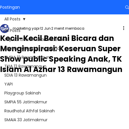
Postingan
All Posts
marketing yapi
12 Jun
2 menit membaca
All Posts
Kecil-Kecil Berani Bicara dan
Top Schools in Jakarta & Bekasi
Menginspirasi: Keseruan Super
Islamic Education Excellence
Show public Speaking Anak, TK
SMPIA 12 Rawamangun
TKIA 13 Rawamangun
Islam Al Azhar 13 Rawamangun
SDIA 13 Rawamangun
YAPI
Playgroup Sakinah
SMPIA 55 Jatimakmur
Raudhatul Athfal Sakinah
SMAIA 33 Jatimakmur