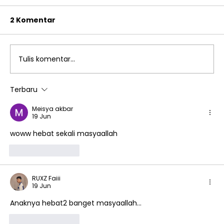
2 Komentar
Tulis komentar...
Terbaru
Menumbuhkan Budaya Literasi,
Meisya akbar
SMA Islam Al Azhar 33 Jatimakmur
19 Jun
Luncurkan Buku Antologi Puisi
woww hebat sekali masyaallah 
“Jejak Rasa dalam Kata”
Suka
Balas
RUXZ Faiii
19 Jun
Anaknya hebat2 banget masyaallah...
Suka
Balas