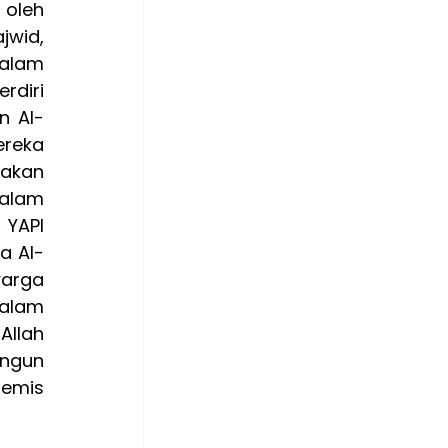
oleh 
wid, 
alam 
diri 
n Al-
reka 
akan 
lam 
YAPI 
a Al-
arga 
lam 
llah 
ngun 
emis 