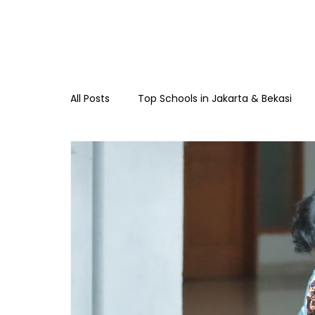
All Posts
Top Schools in Jakarta & Bekasi
TKIA 13 Rawamangun
SDIA 13 Rawama
Raudhatul Athfal Sakinah
SMAIA 33 Ja