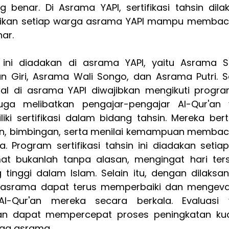
benar. Di Asrama YAPI, sertifikasi tahsin dilak
tikan setiap warga asrama YAPI mampu membac
ar.
n ini diadakan di asrama YAPI, yaitu Asrama S
 Giri, Asrama Wali Songo, dan Asrama Putri. Se
 di asrama YAPI diwajibkan mengikuti program 
juga melibatkan pengajar-pengajar Al-Qur'an 
i sertifikasi dalam bidang tahsin. Mereka bert
an, bimbingan, serta menilai kemampuan membac
Program sertifikasi tahsin ini diadakan setiap 
at bukanlah tanpa alasan, mengingat hari ters
ng tinggi dalam Islam. Selain itu, dengan dilaksan
 asrama dapat terus memperbaiki dan mengeval
Qur'an mereka secara berkala. Evaluasi y
kan dapat mempercepat proses peningkatan kual
rga asrama.