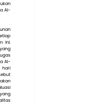
ukan 
a Al-
unan 
tiap 
ini. 
yang 
ugas 
a Al-
hari 
ebut 
akan 
uasi 
ang 
itas 