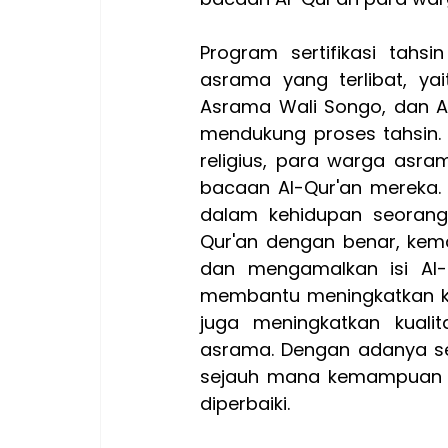
Program sertifikasi tahsi
asrama yang terlibat, ya
Asrama Wali Songo, dan Asr
mendukung proses tahsin.
religius, para warga asra
bacaan Al-Qur'an mereka. S
dalam kehidupan seorang
Qur'an dengan benar, kem
dan mengamalkan isi Al-Q
membantu meningkatkan ke
juga meningkatkan kuali
asrama. Dengan adanya ser
sejauh mana kemampuan m
diperbaiki.