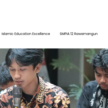
Islamic Education Excellence
SMPIA 12 Rawamangun
ngun
YAPI
Playgroup Sakinah
SMPIA 55 Jatimakmu
timakmur