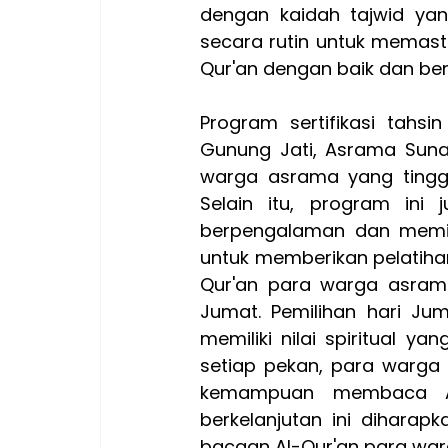
dengan kaidah tajwid yang 
secara rutin untuk memas
Qur'an dengan baik dan ben
Program sertifikasi tahsi
Gunung Jati, Asrama Sunan
warga asrama yang tinggal
Selain itu, program ini 
berpengalaman dan memilik
untuk memberikan pelatih
Qur'an para warga asrama. 
Jumat. Pemilihan hari Jum
memiliki nilai spiritual ya
setiap pekan, para warga
kemampuan membaca Al-
berkelanjutan ini diharap
bacaan Al-Qur'an para wa