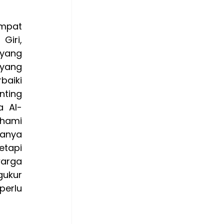
mpat 
iri, 
yang 
yang 
aiki 
ting 
a Al-
hami 
anya 
tapi 
arga 
ukur 
erlu 