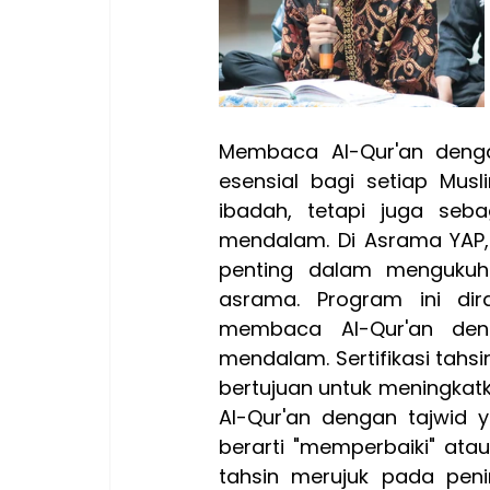
Membaca Al-Qur'an deng
esensial bagi setiap Musl
ibadah, tetapi juga se
mendalam. Di Asrama YAP, 
penting dalam menguku
asrama. Program ini di
membaca Al-Qur'an den
mendalam. Sertifikasi tahs
bertujuan untuk meningka
Al-Qur'an dengan tajwid y
berarti "memperbaiki" ata
tahsin merujuk pada peni