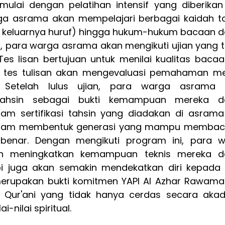
dimulai dengan pelatihan intensif yang diberikan 
ga asrama akan mempelajari berbagai kaidah taj
t keluarnya huruf) hingga hukum-hukum bacaan d
n, para warga asrama akan mengikuti ujian yang ter
 Tes lisan bertujuan untuk menilai kualitas bacaa
 tes tulisan akan mengevaluasi pemahaman me
. Setelah lulus ujian, para warga asrama 
 tahsin sebagai bukti kemampuan mereka da
m sertifikasi tahsin yang diadakan di asrama 
dalam membentuk generasi yang mampu membac
benar. Dengan mengikuti program ini, para w
n meningkatkan kemampuan teknis mereka da
i juga akan semakin mendekatkan diri kepada A
i merupakan bukti komitmen YAPI Al Azhar Rawama
Qur'ani yang tidak hanya cerdas secara akad
i-nilai spiritual.