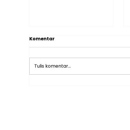
Komentar
Tulis komentar...
Sekolah Islam yang
Menggabungkan
Pendidikan Akademik
dan Spiritual di Jakarta
Timur