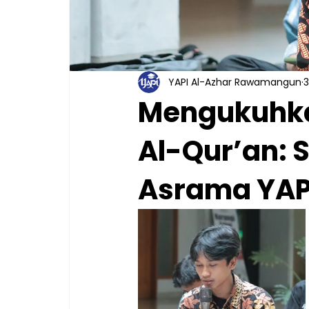
YAPI Al-Azhar Rawamangun
3
Mengukuhk
Al-Qur’an: S
Asrama YAP