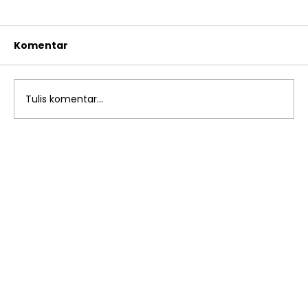
Komentar
Tulis komentar...
Tarhib Ramadhan SD Islam Al Azhar
13 Rawamangun Semarak Sambut
Bulan Suci