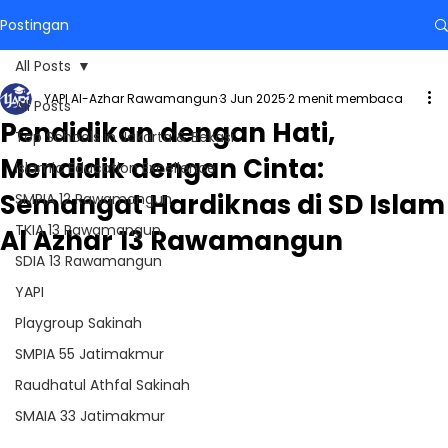
Postingan
All Posts
YAPI Al-Azhar Rawamangun
3 Jun 2025
2 menit membaca
All Posts
Pendidikan dengan Hati,
Top Schools in Jakarta & Bekasi
Mendidik dengan Cinta:
Islamic Education Excellence
Semangat Hardiknas di SD Islam
SMPIA 12 Rawamangun
TKIA 13 Rawamangun
Al Azhar 13 Rawamangun
SDIA 13 Rawamangun
YAPI
Playgroup Sakinah
SMPIA 55 Jatimakmur
Raudhatul Athfal Sakinah
SMAIA 33 Jatimakmur