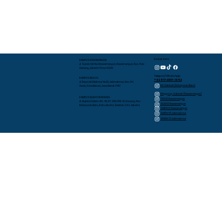
Kontak Kami
KAMPUS RAWAMANGUN
Jl. Sunan Giri No.1 Rawamangun, Rawamangun, Kec. Pulo
Gadung, Jakarta Timur 13220
Telepon/WhatsApp
KAMPUS BEKASI
+62 817-0337-1952
Jl. Raya Jati Makmur No.10, Jatimakmur, Kec. Pd.
RA Sakinah (Kebayoran Baru)
Gede, Kota Bekasi, Jawa Barat 17413
Playgroup Sakinah (Rawamangun)
KAMPUS KEBAYORAN BARU
TKIA 13 Rawamangun
JL. Bujana Dalam, NO. 48, RT. 009, RW. 01, Gunung, Kec.
SDIA 13 Rawamangun
Kebayoran Baru, Kota Jakarta Selatan, D.K.I. Jakarta
SMPIA 12 Rawamangun
SMPIA 55 Jatimakmur
SMAIA 33 Jatimakmur