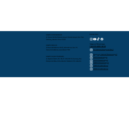
Kontak Kami
KAMPUS RAWAMANGUN
Jl. Sunan Giri No.1 Rawamangun, Rawamangun, Kec. Pulo
Gadung, Jakarta Timur 13220
Telepon/WhatsApp
KAMPUS BEKASI
+62 817-0337-1952
Jl. Raya Jati Makmur No.10, Jatimakmur, Kec. Pd.
RA Sakinah (Kebayoran Baru)
Gede, Kota Bekasi, Jawa Barat 17413
Playgroup Sakinah (Rawamangun)
KAMPUS KEBAYORAN BARU
TKIA 13 Rawamangun
JL. Bujana Dalam, NO. 48, RT. 009, RW. 01, Gunung, Kec.
SDIA 13 Rawamangun
Kebayoran Baru, Kota Jakarta Selatan, D.K.I. Jakarta
SMPIA 12 Rawamangun
SMPIA 55 Jatimakmur
SMAIA 33 Jatimakmur