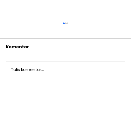
Komentar
Tulis komentar...
Kegiatan Water Festival di
Playgroup Sakinah: Menjelajahi
Dunia Air dengan Anak-anak