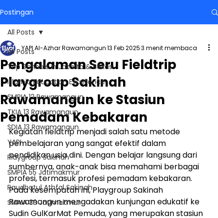
Postingan
All Posts
YAPI Al-Azhar Rawamangun
13 Feb 2025
3 menit membaca
All Posts
Pengalaman Seru Fieldtrip
Top Schools in Jakarta & Bekasi
Playgroup Sakinah
Islamic Education Excellence
Rawamangun ke Stasiun
SMPIA 12 Rawamangun
TKIA 13 Rawamangun
Pemadam Kebakaran
SDIA 13 Rawamangun
Kegiatan fieldtrip menjadi salah satu metode 
YAPI
pembelajaran yang sangat efektif dalam 
pendidikan usia dini. Dengan belajar langsung dari 
Playgroup Sakinah
sumbernya, anak-anak bisa memahami berbagai 
SMPIA 55 Jatimakmur
profesi, termasuk profesi pemadam kebakaran. 
Raudhatul Athfal Sakinah
Pada kesempatan ini, Playgroup Sakinah 
Rawamangun mengadakan kunjungan edukatif ke 
SMAIA 33 Jatimakmur
Sudin GulKarMat Pemuda, yang merupakan stasiun 