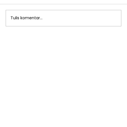
Tulis komentar...
Penerimaan Murid Baru SMP Islam
Al Azhar 55 Jatimakmur Tahun
Ajaran Terbaru