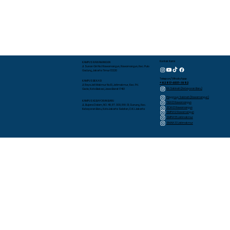
Kontak Kami
KAMPUS RAWAMANGUN
Jl. Sunan Giri No.1 Rawamangun, Rawamangun, Kec. Pulo
Gadung, Jakarta Timur 13220
Telepon/WhatsApp
KAMPUS BEKASI
+62 817-0337-1952
Jl. Raya Jati Makmur No.10, Jatimakmur, Kec. Pd.
RA Sakinah (Kebayoran Baru)
Gede, Kota Bekasi, Jawa Barat 17413
Playgroup Sakinah (Rawamangun)
KAMPUS KEBAYORAN BARU
TKIA 13 Rawamangun
JL. Bujana Dalam, NO. 48, RT. 009, RW. 01, Gunung, Kec.
SDIA 13 Rawamangun
Kebayoran Baru, Kota Jakarta Selatan, D.K.I. Jakarta
SMPIA 12 Rawamangun
SMPIA 55 Jatimakmur
SMAIA 33 Jatimakmur