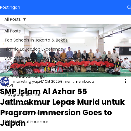
Postingan
All Posts
All Posts
Top Schools in Jakarta & Bekasi
Islamic Education Excellence
SMPIA 12 Rawamangun
TKIA 13 Rawamangun
SDIA 13 Rawamangun
marketing yapi
17 Okt 2025
3 menit membaca
YAPI
SMP Islam Al Azhar 55
Playgroup Sakinah
Jatimakmur Lepas Murid untuk
SMPIA 55 Jatimakmur
Program Immersion Goes to
Raudhatul Athfal Sakinah
Japan
SMAIA 33 Jatimakmur