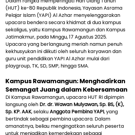
Dalam rangka memperingati Hari Ulang Tahun 
(HUT) ke-80 Republik Indonesia, Yayasan Asrama 
Pelajar Islam (YAPI) Al Azhar menyelenggarakan 
upacara bendera secara khidmat di dua kampus 
sekaligus, yaitu Kampus Rawamangun dan Kampus 
Jatimakmur, pada Minggu, 17 Agustus 2025. 
Upacara yang berlangsung meriah namun penuh 
kekhusyukan ini diikuti oleh seluruh karyawan dan 
guru unit pendidikan YAPI Al Azhar mulai dari 
playgroup, TK, SD, SMP, hingga SMA. 
Kampus Rawamangun: Menghadirkan 
Semangat Juang dalam Kebersamaan
Di Kampus Rawamangun, upacara HUT RI dipimpin 
langsung oleh 
Dr. dr. Wawan Mulyawan, Sp. BS, (K), 
Sp. KP. AAK
, selaku 
Anggota Pembina YAPI
, yang 
bertindak sebagai pembina upacara. Dalam 
amanatnya, beliau mengingatkan seluruh peserta 
untuk menjadikan kemerdekaan sebagai 