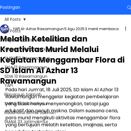
Postingan
All Posts
YAPI Al-Azhar Rawamangun
5 Agu 2025
3 menit membaca
All Posts
Melatih Ketelitian dan
Top Schools in Jakarta & Bekasi
Kreativitas Murid Melalui
Islamic Education Excellence
Kegiatan Menggambar Flora di
SMPIA 12 Rawamangun
TKIA 13 Rawamangun
SD Islam Al Azhar 13
SDIA 13 Rawamangun
Rawamangun
YAPI
Pada hari Jum’at, 18 Juli 2025, SD Islam Al Azhar 13 
Playgroup Sakinah
Rawamangun menggelar kegiatan pembelajaran 
yang tidak hanya menyenangkan, tetapi juga 
SMPIA 55 Jatimakmur
edukatif dan penuh makna. Dalam suasana ceria, 
Raudhatul Athfal Sakinah
para murid mengikuti aktivitas menggambar flora 
SMAIA 33 Jatimakmur
yang bertujuan melatih ketelitian, imajinasi, serta 