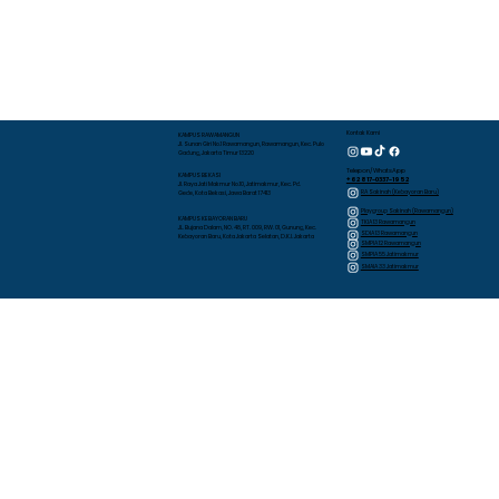
Kontak Kami
KAMPUS RAWAMANGUN
Jl. Sunan Giri No.1 Rawamangun, Rawamangun, Kec. Pulo
Gadung, Jakarta Timur 13220
Telepon/WhatsApp
KAMPUS BEKASI
+62 817-0337-1952
Jl. Raya Jati Makmur No.10, Jatimakmur, Kec. Pd.
RA Sakinah (Kebayoran Baru)
Gede, Kota Bekasi, Jawa Barat 17413
Playgroup Sakinah (Rawamangun)
KAMPUS KEBAYORAN BARU
TKIA 13 Rawamangun
JL. Bujana Dalam, NO. 48, RT. 009, RW. 01, Gunung, Kec.
SDIA 13 Rawamangun
Kebayoran Baru, Kota Jakarta Selatan, D.K.I. Jakarta
SMPIA 12 Rawamangun
SMPIA 55 Jatimakmur
SMAIA 33 Jatimakmur