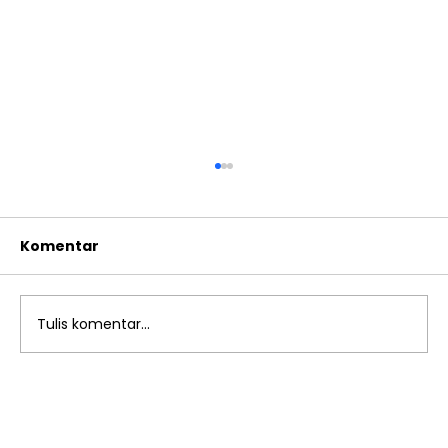
Komentar
Tulis komentar...
Sport Time, Fun Time! Murid SD
Islam Al Azhar 13 Rawamangun