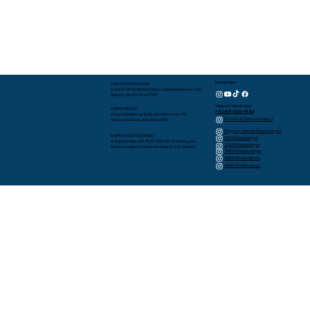
Kontak Kami
KAMPUS RAWAMANGUN
Jl. Sunan Giri No.1 Rawamangun, Rawamangun, Kec. Pulo
Gadung, Jakarta Timur 13220
Telepon/WhatsApp
KAMPUS BEKASI
+62 817-0337-1952
Jl. Raya Jati Makmur No.10, Jatimakmur, Kec. Pd.
RA Sakinah (Kebayoran Baru)
Gede, Kota Bekasi, Jawa Barat 17413
Playgroup Sakinah (Rawamangun)
KAMPUS KEBAYORAN BARU
TKIA 13 Rawamangun
JL. Bujana Dalam, NO. 48, RT. 009, RW. 01, Gunung, Kec.
SDIA 13 Rawamangun
Kebayoran Baru, Kota Jakarta Selatan, D.K.I. Jakarta
SMPIA 12 Rawamangun
SMPIA 55 Jatimakmur
SMAIA 33 Jatimakmur