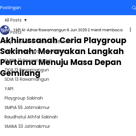
Postingan
All Posts
YAPI Al-Azhar Rawamangun
9 Jun 2025
2 menit membaca
All Posts
Akhirussanah Ceria Playgroup
Top Schools in Jakarta & Bekasi
Sakinah: Merayakan Langkah
Islamic Education Excellence
Pertama Menuju Masa Depan
SMPIA 12 Rawamangun
TKIA 13 Rawamangun
Gemilang
SDIA 13 Rawamangun
YAPI
Playgroup Sakinah
SMPIA 55 Jatimakmur
Raudhatul Athfal Sakinah
SMAIA 33 Jatimakmur