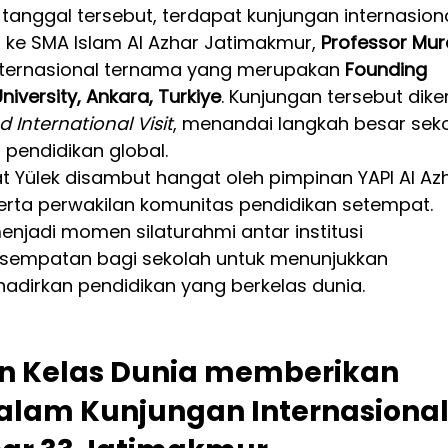
 tanggal tersebut, terdapat kunjungan internasiona
 ke SMA Islam Al Azhar Jatimakmur, 
Professor Mur
nternasional ternama yang merupakan 
Founding 
iversity, Ankara, Turkiye
. Kunjungan tersebut dik
d International Visit
, menandai langkah besar seko
pendidikan global.
 Yülek disambut hangat oleh pimpinan YAPI Al Azh
serta perwakilan komunitas pendidikan setempat. 
enjadi momen silaturahmi antar institusi 
 kesempatan bagi sekolah untuk menunjukkan 
irkan pendidikan yang berkelas dunia.
n Kelas Dunia memberikan 
dalam Kunjungan Internasional