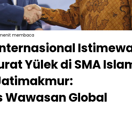
 menit membaca
nternasional Istimew
urat Yülek di SMA Isla
 Jatimakmur:
 Wawasan Global