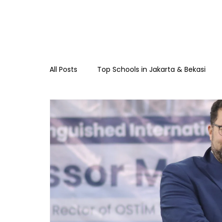
All Posts
Top Schools in Jakarta & Bekasi
TKIA 13 Rawamangun
SDIA 13 Rawama
Raudhatul Athfal Sakinah
SMAIA 33 Ja