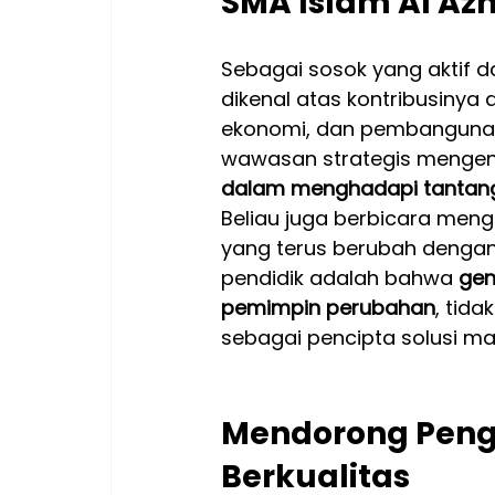
SMA Islam Al Az
Sebagai sosok yang aktif d
dikenal atas kontribusinya
ekonomi, dan pembangunan i
wawasan strategis mengen
dalam menghadapi tantang
Beliau juga berbicara meng
yang terus berubah dengan
pendidik adalah bahwa 
gen
pemimpin perubahan
, tid
sebagai pencipta solusi m
Mendorong Pengu
Berkualitas