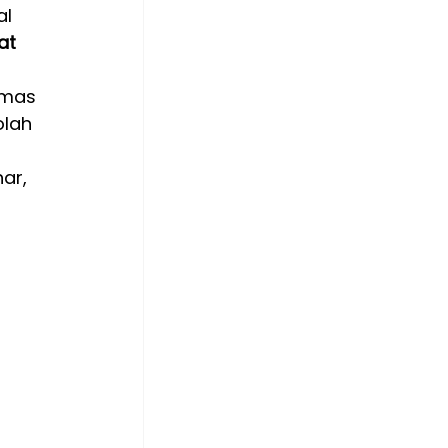
l 
at 
emas 
lah 
ar, 
 