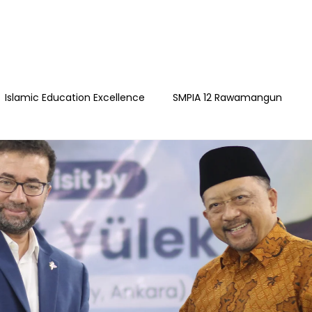
Islamic Education Excellence
SMPIA 12 Rawamangun
ngun
YAPI
Playgroup Sakinah
SMPIA 55 Jatimakmu
timakmur