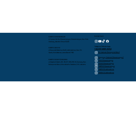
Kontak Kami
KAMPUS RAWAMANGUN
Jl. Sunan Giri No.1 Rawamangun, Rawamangun, Kec. Pulo
Gadung, Jakarta Timur 13220
Telepon/WhatsApp
KAMPUS BEKASI
+62 817-0337-1952
Jl. Raya Jati Makmur No.10, Jatimakmur, Kec. Pd.
RA Sakinah (Kebayoran Baru)
Gede, Kota Bekasi, Jawa Barat 17413
Playgroup Sakinah (Rawamangun)
KAMPUS KEBAYORAN BARU
TKIA 13 Rawamangun
JL. Bujana Dalam, NO. 48, RT. 009, RW. 01, Gunung, Kec.
SDIA 13 Rawamangun
Kebayoran Baru, Kota Jakarta Selatan, D.K.I. Jakarta
SMPIA 12 Rawamangun
SMPIA 55 Jatimakmur
SMAIA 33 Jatimakmur