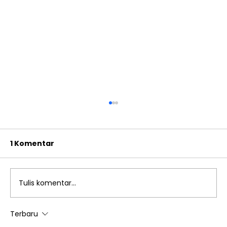
1 Komentar
Tulis komentar...
Terbaru
Festival Nusantara Islami TK Islam