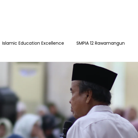
Islamic Education Excellence
SMPIA 12 Rawamangun
ngun
YAPI
Playgroup Sakinah
SMPIA 55 Jatimakmu
timakmur