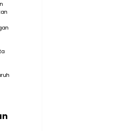
n 
tan 
gan 
 
ta 
 
ruh 
an