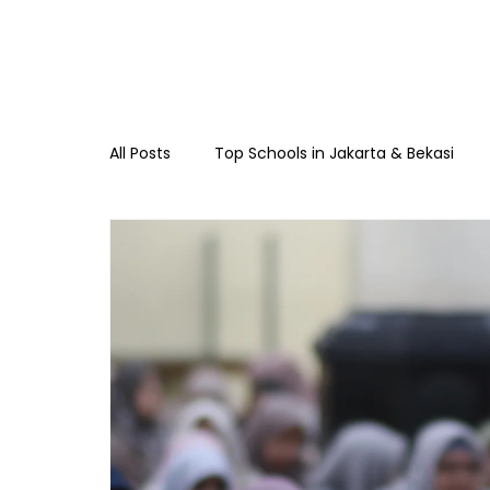
All Posts
Top Schools in Jakarta & Bekasi
TKIA 13 Rawamangun
SDIA 13 Rawama
Raudhatul Athfal Sakinah
SMAIA 33 Ja