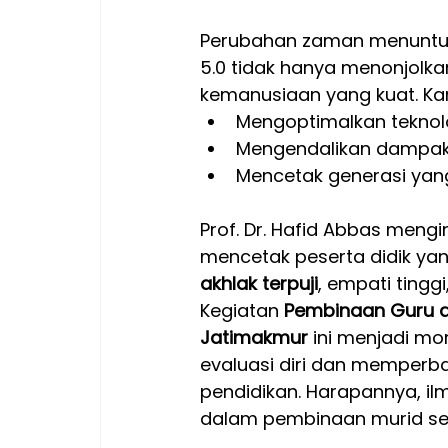
Perubahan zaman menuntut 
5.0 tidak hanya menonjolkan 
kemanusiaan yang kuat. Kar
Mengoptimalkan teknol
Mengendalikan dampak n
Mencetak generasi yan
Prof. Dr. Hafid Abbas meng
mencetak peserta didik yan
akhlak terpuji
, empati tingg
Kegiatan 
Pembinaan Guru d
Jatimakmur
 ini menjadi m
evaluasi diri dan memper
pendidikan. Harapannya, il
dalam pembinaan murid sert