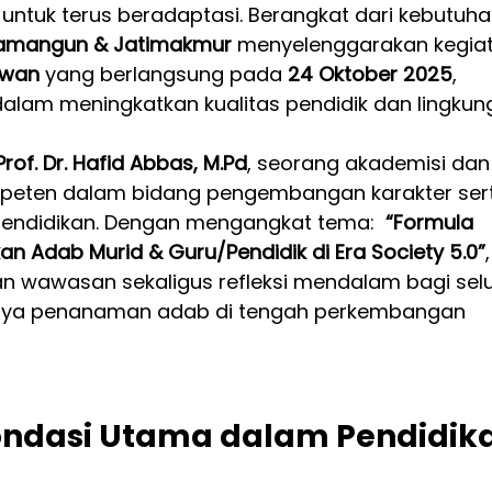
untuk terus beradaptasi. Berangkat dari kebutuha
wamangun & Jatimakmur
 menyelenggarakan kegia
awan
 yang berlangsung pada 
24 Oktober 2025
, 
alam meningkatkan kualitas pendidik dan lingkun
Prof. Dr. Hafid Abbas, M.Pd
, seorang akademisi dan
mpeten dalam bidang pengembangan karakter ser
ndidikan. Dengan mengangkat tema:  
“Formula 
an Adab Murid & Guru/Pendidik di Era Society 5.0”
,
n wawasan sekaligus refleksi mendalam bagi selu
nya penanaman adab di tengah perkembangan 
ondasi Utama dalam Pendidik