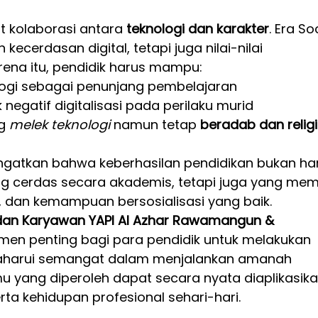
kolaborasi antara 
teknologi dan karakter
. Era So
kecerdasan digital, tetapi juga nilai-nilai 
ena itu, pendidik harus mampu:
ogi sebagai penunjang pembelajaran
egatif digitalisasi pada perilaku murid
g 
melek teknologi
 namun tetap 
beradab dan relig
ingatkan bahwa keberhasilan pendidikan bukan ha
g cerdas secara akademis, tetapi juga yang memil
i, dan kemampuan bersosialisasi yang baik.
an Karyawan YAPI Al Azhar Rawamangun & 
omen penting bagi para pendidik untuk melakukan 
baharui semangat dalam menjalankan amanah 
mu yang diperoleh dapat secara nyata diaplikasika
a kehidupan profesional sehari-hari.