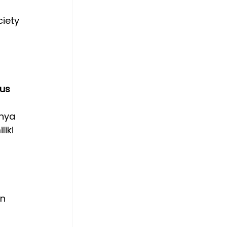
ciety 
ius
nya 
iki 
n 