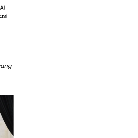
Al 
si 
yang 