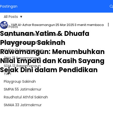
Postingan
All Posts
YAPI Al-Azhar Rawamangun
25 Mar 2025
3 menit membaca
All Posts
Santunan Yatim & Dhuafa
Top Schools in Jakarta & Bekasi
Playgroup Sakinah
Islamic Education Excellence
Rawamangun: Menumbuhkan
SMPIA 12 Rawamangun
TKIA 13 Rawamangun
Nilai Empati dan Kasih Sayang
SDIA 13 Rawamangun
Sejak Dini dalam Pendidikan
YAPI
Playgroup Sakinah
SMPIA 55 Jatimakmur
Raudhatul Athfal Sakinah
SMAIA 33 Jatimakmur