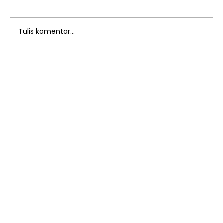
Tulis komentar...
Kegiatan Water Festival di
Playgroup Sakinah: Menjelajahi
Dunia Air dengan Anak-anak