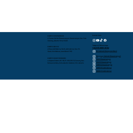
Kontak Kami
KAMPUS RAWAMANGUN
Jl. Sunan Giri No.1 Rawamangun, Rawamangun, Kec. Pulo
Gadung, Jakarta Timur 13220
Telepon/WhatsApp
KAMPUS BEKASI
+62 817-0337-1952
Jl. Raya Jati Makmur No.10, Jatimakmur, Kec. Pd.
RA Sakinah (Kebayoran Baru)
Gede, Kota Bekasi, Jawa Barat 17413
Playgroup Sakinah (Rawamangun)
KAMPUS KEBAYORAN BARU
TKIA 13 Rawamangun
JL. Bujana Dalam, NO. 48, RT. 009, RW. 01, Gunung, Kec.
SDIA 13 Rawamangun
Kebayoran Baru, Kota Jakarta Selatan, D.K.I. Jakarta
SMPIA 12 Rawamangun
SMPIA 55 Jatimakmur
SMAIA 33 Jatimakmur