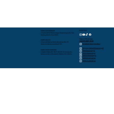
Kontak Kami
KAMPUS RAWAMANGUN
Jl. Sunan Giri No.1 Rawamangun, Rawamangun, Kec. Pulo
Gadung, Jakarta Timur 13220
Telepon/WhatsApp
KAMPUS BEKASI
+62 817-0337-1952
Jl. Raya Jati Makmur No.10, Jatimakmur, Kec. Pd.
RA Sakinah (Kebayoran Baru)
Gede, Kota Bekasi, Jawa Barat 17413
Playgroup Sakinah (Rawamangun)
KAMPUS KEBAYORAN BARU
TKIA 13 Rawamangun
JL. Bujana Dalam, NO. 48, RT. 009, RW. 01, Gunung, Kec.
SDIA 13 Rawamangun
Kebayoran Baru, Kota Jakarta Selatan, D.K.I. Jakarta
SMPIA 12 Rawamangun
SMPIA 55 Jatimakmur
SMAIA 33 Jatimakmur