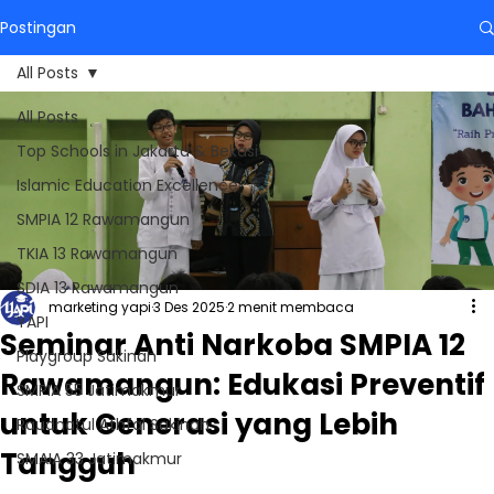
Postingan
All Posts
All Posts
Top Schools in Jakarta & Bekasi
Islamic Education Excellence
SMPIA 12 Rawamangun
TKIA 13 Rawamangun
SDIA 13 Rawamangun
marketing yapi
3 Des 2025
2 menit membaca
YAPI
Seminar Anti Narkoba SMPIA 12
Playgroup Sakinah
Rawamangun: Edukasi Preventif
SMPIA 55 Jatimakmur
untuk Generasi yang Lebih
Raudhatul Athfal Sakinah
Tangguh
SMAIA 33 Jatimakmur