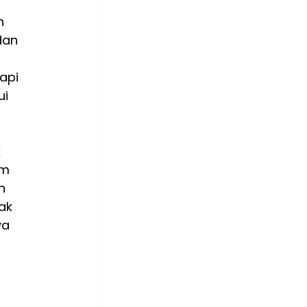
n 
dan 
api 
i 
 
m 
n 
ak 
a 