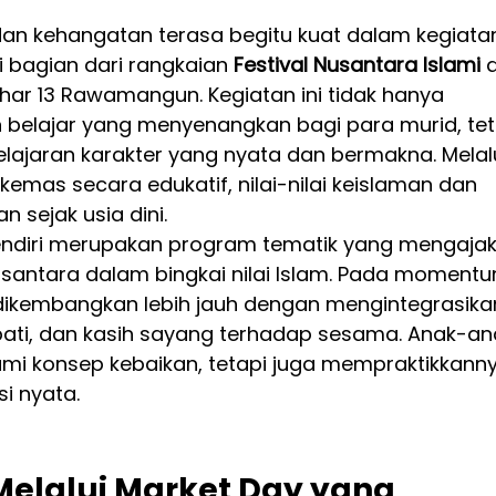
an kehangatan terasa begitu kuat dalam kegiata
 bagian dari rangkaian 
Festival Nusantara Islami
 
Azhar 13 Rawamangun. Kegiatan ini tidak hanya 
elajar yang menyenangkan bagi para murid, tet
ajaran karakter yang nyata dan bermakna. Melalu
kemas secara edukatif, nilai-nilai keislaman dan 
n sejak usia dini.
sendiri merupakan program tematik yang mengajak
antara dalam bingkai nilai Islam. Pada momentu
 dikembangkan lebih jauh dengan mengintegrasika
ati, dan kasih sayang terhadap sesama. Anak-an
mi konsep kebaikan, tetapi juga mempraktikkanny
i nyata.
Melalui Market Day yang 