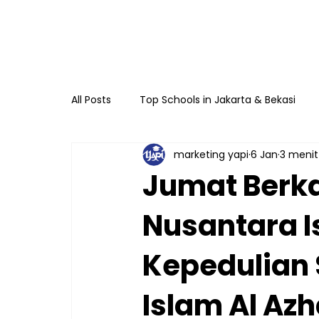
All Posts
Top Schools in Jakarta & Bekasi
marketing yapi
6 Jan
3 meni
TKIA 13 Rawamangun
SDIA 13 Rawama
Jumat Berka
Nusantara 
Raudhatul Athfal Sakinah
SMAIA 33 Ja
Kepedulian S
Islam Al Az