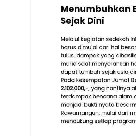
Menumbuhkan Em
Sejak Dini
Melalui kegiatan sedekah in
harus dimulai dari hal besa
tulus, dampak yang dihasil
murid saat menyerahkan h
dapat tumbuh sejak usia din
Pada kesempatan Jumat Ber
2.102.000,-
, yang nantinya 
terdampak bencana alam di
menjadi bukti nyata besarny
Rawamangun, mulai dari mur
mendukung setiap program p