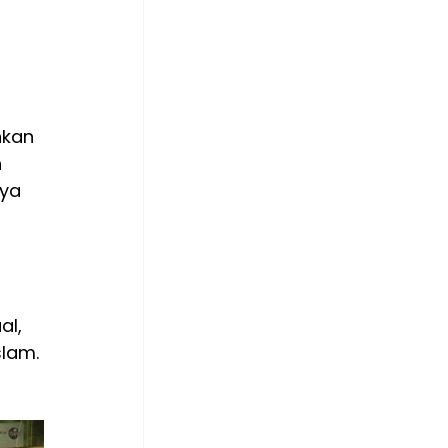
 
nkan 
 
ya 
l, 
slam.