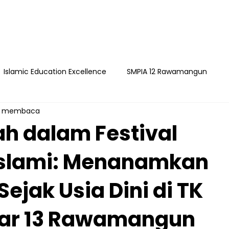
Islamic Education Excellence
SMPIA 12 Rawamangun
t membaca
ngun
YAPI
Playgroup Sakinah
SMPIA 55 Jatimakmu
h dalam Festival
Islami: Menanamkan
timakmur
ejak Usia Dini di TK
har 13 Rawamangun