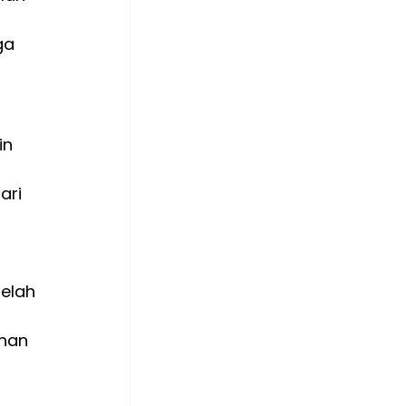
ga 
in 
ari 
elah 
nan 