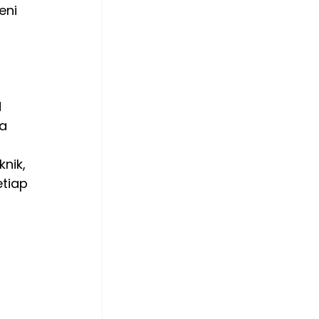
eni 
 
a 
nik, 
tiap 