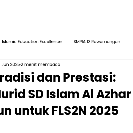
Islamic Education Excellence
SMPIA 12 Rawamangun
 Jun 2025
2 menit membaca
ngun
YAPI
Playgroup Sakinah
SMPIA 55 Jatimakmu
adisi dan Prestasi:
rid SD Islam Al Azhar
timakmur
 untuk FLS2N 2025