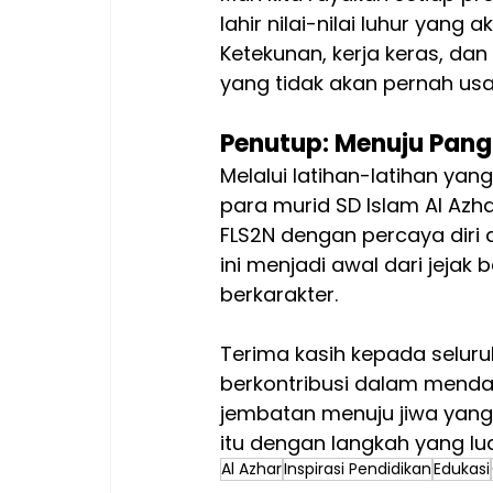
lahir nilai-nilai luhur yan
Ketekunan, kerja keras, da
yang tidak akan pernah usa
Penutup: Menuju Pang
Melalui latihan-latihan yan
para murid SD Islam Al Azh
FLS2N dengan percaya diri
ini menjadi awal dari jeja
berkarakter.
Terima kasih kepada seluruh
berkontribusi dalam mendam
jembatan menuju jiwa yang
itu dengan langkah yang lua
Al Azhar
Inspirasi Pendidikan
Edukasi