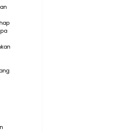
han 
ahap
npa 
hkan 
yang 
n 