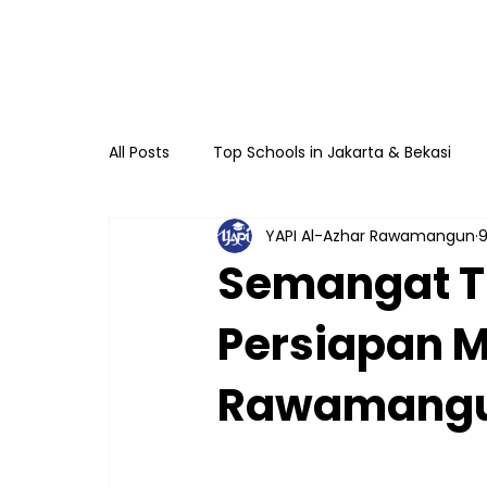
All Posts
Top Schools in Jakarta & Bekasi
YAPI Al-Azhar Rawamangun
9
TKIA 13 Rawamangun
SDIA 13 Rawama
Semangat Tr
Persiapan Mu
Raudhatul Athfal Sakinah
SMAIA 33 Ja
Rawamangun