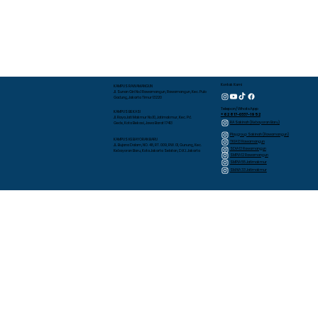
Kontak Kami
KAMPUS RAWAMANGUN
Jl. Sunan Giri No.1 Rawamangun, Rawamangun, Kec. Pulo
Gadung, Jakarta Timur 13220
Telepon/WhatsApp
KAMPUS BEKASI
+62 817-0337-1952
Jl. Raya Jati Makmur No.10, Jatimakmur, Kec. Pd.
RA Sakinah (Kebayoran Baru)
Gede, Kota Bekasi, Jawa Barat 17413
Playgroup Sakinah (Rawamangun)
KAMPUS KEBAYORAN BARU
TKIA 13 Rawamangun
JL. Bujana Dalam, NO. 48, RT. 009, RW. 01, Gunung, Kec.
SDIA 13 Rawamangun
Kebayoran Baru, Kota Jakarta Selatan, D.K.I. Jakarta
SMPIA 12 Rawamangun
SMPIA 55 Jatimakmur
SMAIA 33 Jatimakmur