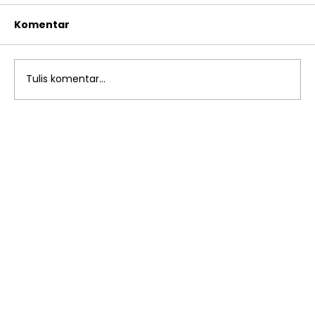
Komentar
Tulis komentar...
Siap Adaptasi di Sekolah Baru:
Keseruan Murid Kelas 7 Mengikuti
MPLS SMP Islam Al Azhar 12
Rawamangun