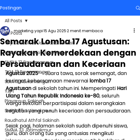
Postingan
All Posts
marketing yapi
15 Agu 2025
2 menit membaca
All Posts
Semarak Lomba 17 Agustusan:
Top Schools in Jakarta & Bekasi
Rayakan Kemerdekaan dengan
Islamic Education Excellence
Persaudaraan dan Keceriaan
SMPIA 12 Rawamangun
TKIA 13 Rawamangun
Agustus 2025
 — Suara tawa, sorak semangat, dan 
keringat kebersamaan mewarnai 
lomba 17 
SDIA 13 Rawamangun
Agustusan
 di sekolah tahun ini. Memperingati 
Hari 
YAPI
Ulang Tahun Republik Indonesia ke-80
, seluruh 
Playgroup Sakinah
warga sekolah berpartisipasi dalam serangkaian 
kegiatan yang penuh keceriaan dan persaudaraan.
SMPIA 55 Jatimakmur
Raudhatul Athfal Sakinah
Sejak pagi, halaman sekolah sudah dipenuhi siswa, 
SMAIA 33 Jatimakmur
guru, dan orang tua yang antusias mengikuti 